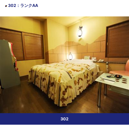
302
：
ランクAA
302