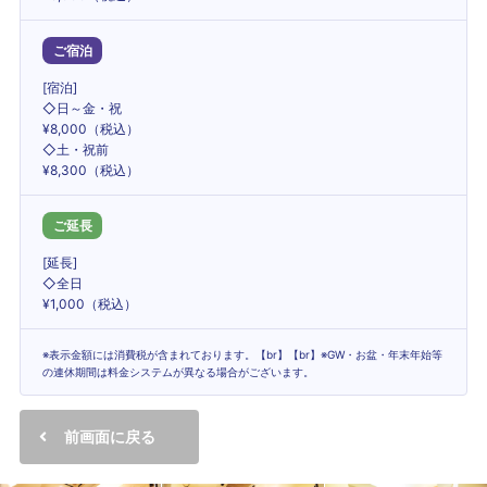
ご宿泊
[宿泊]
◇日～金・祝
¥8,000（税込）
◇土・祝前
¥8,300（税込）
ご延長
[延長]
◇全日
¥1,000（税込）
※表示金額には消費税が含まれております。【br】【br】※GW・お盆・年末年始等
の連休期間は料金システムが異なる場合がございます。
前画面に戻る