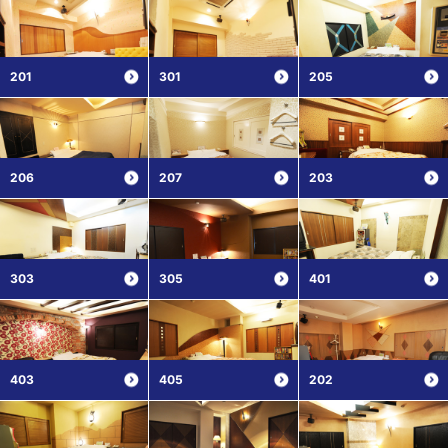
201
301
205
206
207
203
303
305
401
403
405
202