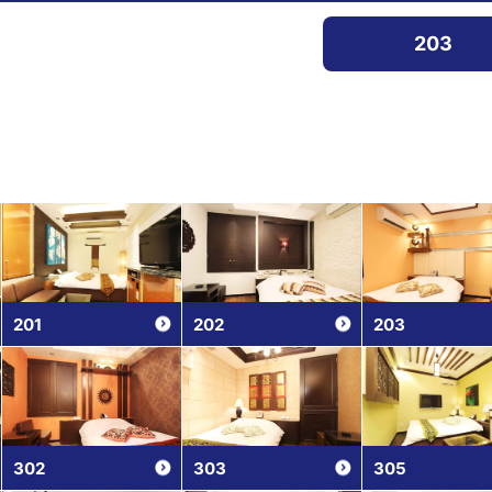
203
201
202
203
302
303
305