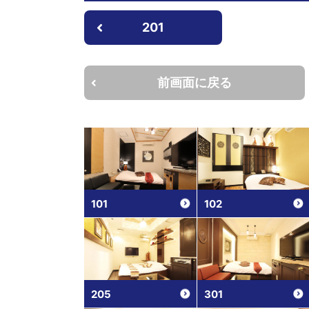
201
前画面に戻る
101
102
205
301