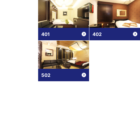
401
402
502