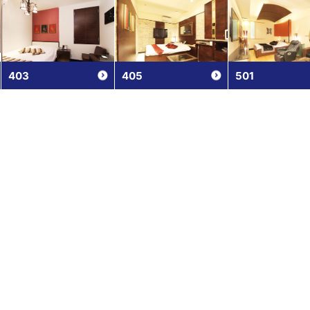
403
405
501