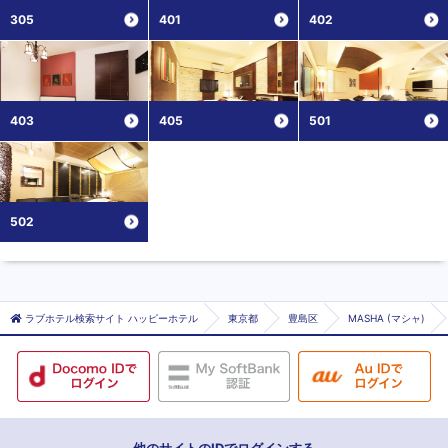
305
401
402
403
405
501
502
ラブホテル検索サイト ハッピーホテル
東京都
豊島区
MASHA (マシャ)