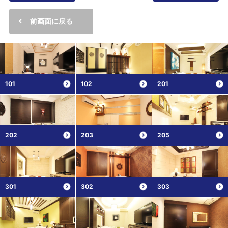
前画面に戻る
101
102
201
202
203
205
301
302
303