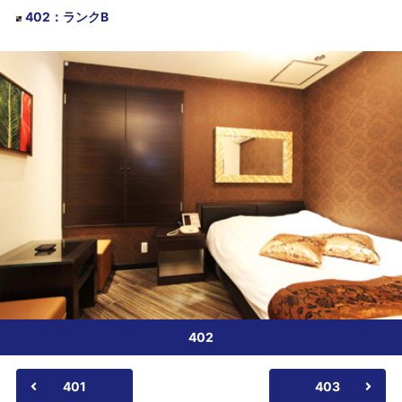
402
：
ランクB
402
401
403