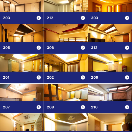
203
212
303
305
306
312
201
202
206
207
208
210