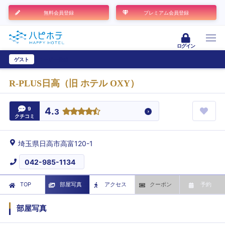
無料会員登録
プレミアム会員登録
ログイン
ゲスト
ユーザー登録
R-PLUS日高（旧 ホテル OXY）
9
4.
3
クチコミ
埼玉県日高市高富120-1
042-985-1134
TOP
部屋写真
アクセス
クーポン
予約
部屋写真