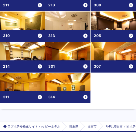
211
213
308
310
313
205
214
301
307
311
314
ラブホテル検索サイト ハッピーホテル
埼玉県
日高市
R-PLUS日高（旧 ホ