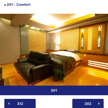
201
：
Comfort
201
312
202