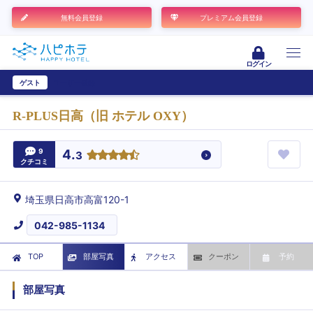
無料会員登録
プレミアム会員登録
ログイン
ゲスト
ユーザー登録
R-PLUS日高（旧 ホテル OXY）
9
4.
3
クチコミ
埼玉県日高市高富120-1
042-985-1134
TOP
部屋写真
アクセス
クーポン
予約
部屋写真