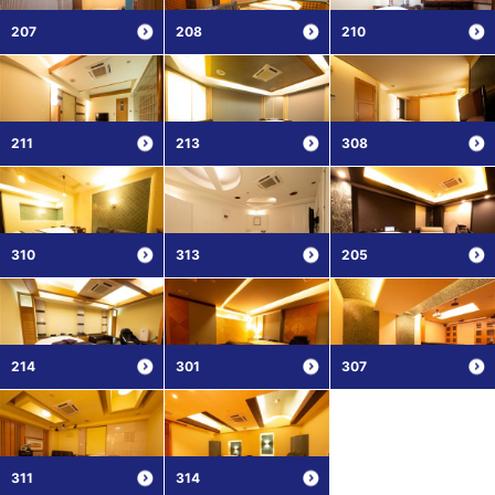
207
208
210
211
213
308
310
313
205
214
301
307
311
314