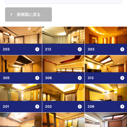
前画面に戻る
203
212
303
305
306
312
201
202
206