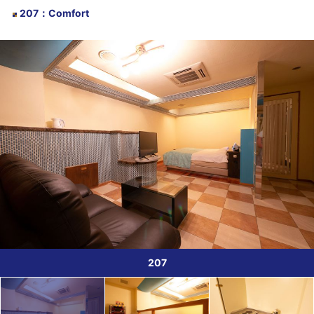
207
：
Comfort
207