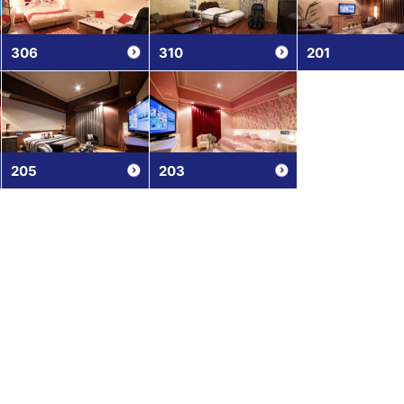
306
310
201
205
203