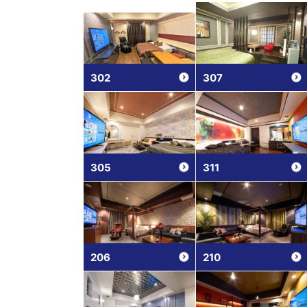
302
307
305
311
206
210