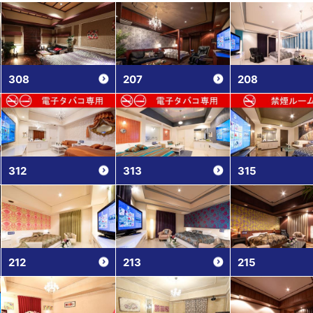
308
207
208
312
313
315
212
213
215