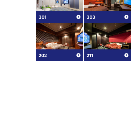
301
303
202
211