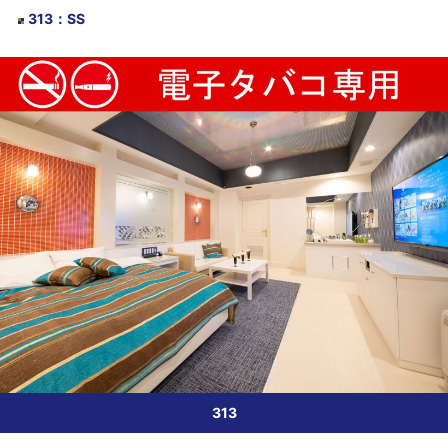
313
：
SS
313