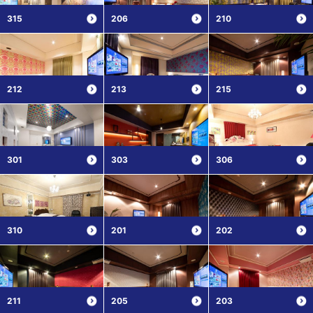
315
206
210
212
213
215
301
303
306
310
201
202
211
205
203