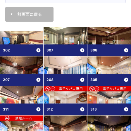
前画面に戻る
302
307
308
207
208
305
311
312
313