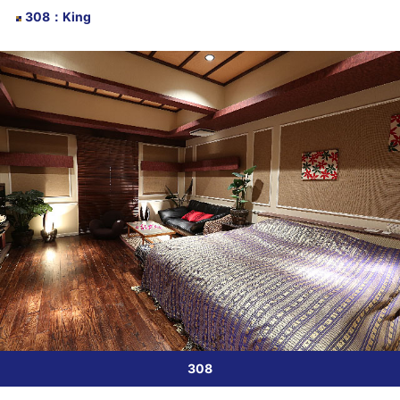
308
：
King
308