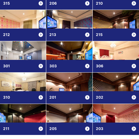
315
206
210
212
213
215
301
303
306
310
201
202
211
205
203