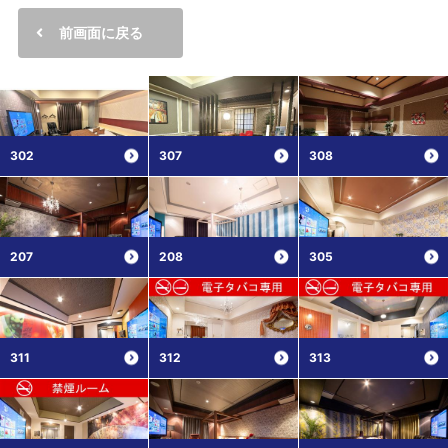
前画面に戻る
302
307
308
207
208
305
311
312
313