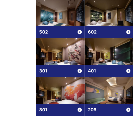
502
602
301
401
801
205