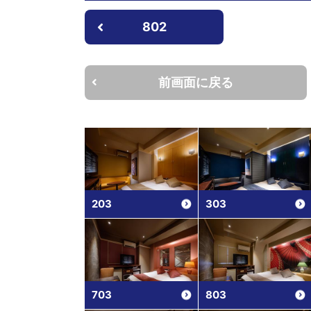
802
前画面に戻る
203
303
703
803