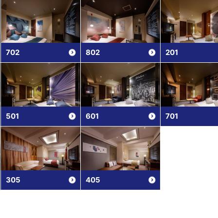
702
802
201
501
601
701
305
405