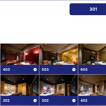
301
403
503
603
202
302
402