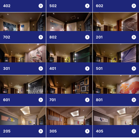
402
502
602
702
802
201
301
401
501
601
701
801
205
305
405