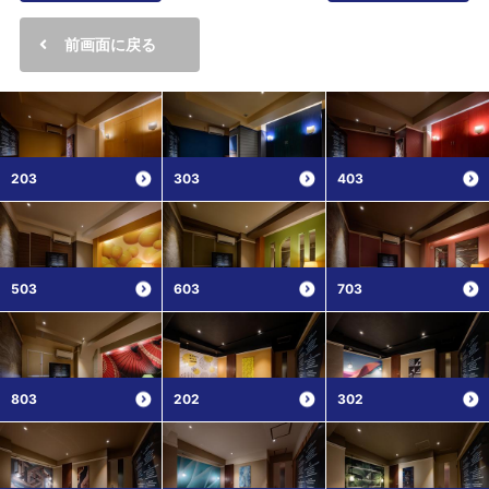
前画面に戻る
203
303
403
503
603
703
803
202
302