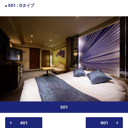
501
：
Dタイプ
501
401
601