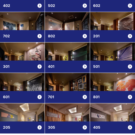
402
502
602
702
802
201
301
401
501
601
701
801
205
305
405