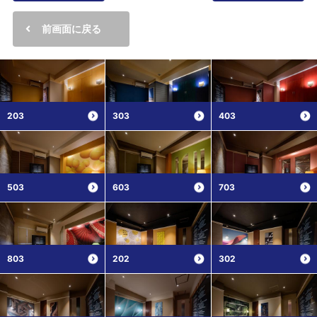
前画面に戻る
203
303
403
503
603
703
803
202
302