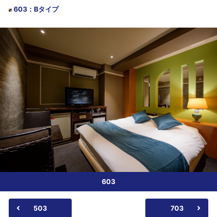
603
：
Bタイプ
603
503
703