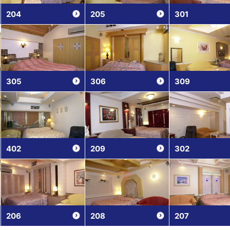
204
205
301
305
306
309
402
209
302
206
208
207