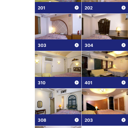
201
202
303
304
310
401
308
203