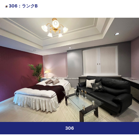
306
：
ランクB
306