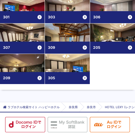
301
303
306
307
309
205
209
305
ラブホテル検索サイト ハッピーホテル
奈良県
奈良市
HOTEL LEXY (レクシ