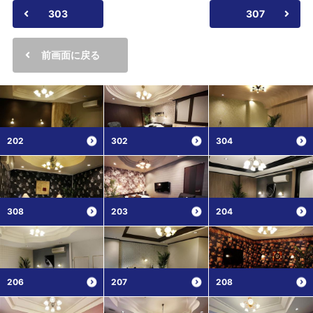
303
307
前画面に戻る
202
302
304
308
203
204
206
207
208