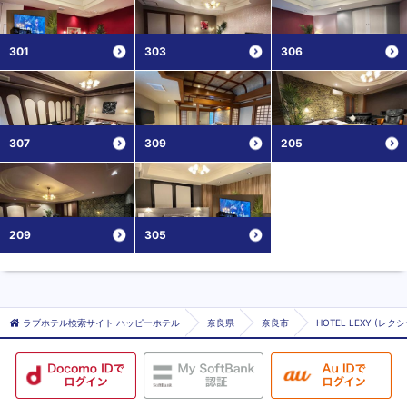
301
303
306
307
309
205
209
305
ラブホテル検索サイト ハッピーホテル
奈良県
奈良市
HOTEL LEXY (レクシ