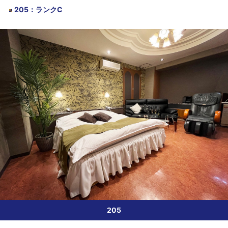
205
：
ランクC
205