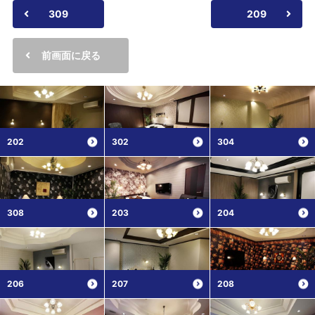
309
209
前画面に戻る
202
302
304
308
203
204
206
207
208