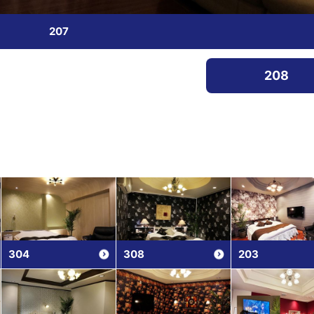
207
208
304
308
203