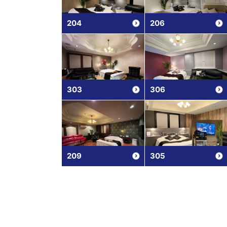
204
206
303
306
209
305