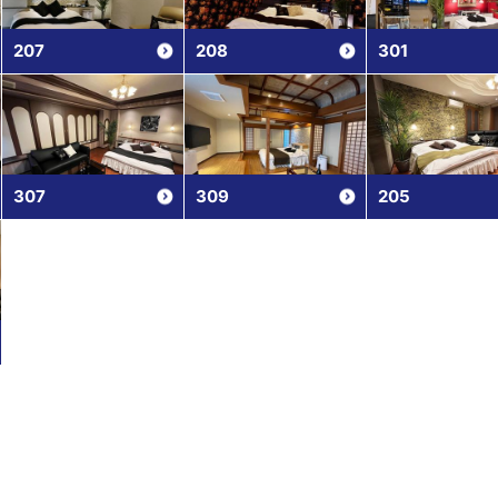
207
208
301
307
309
205