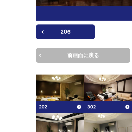
206
前画面に戻る
202
302