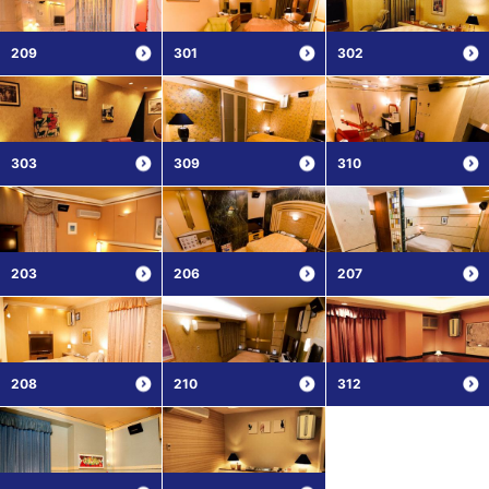
209
301
302
303
309
310
203
206
207
208
210
312