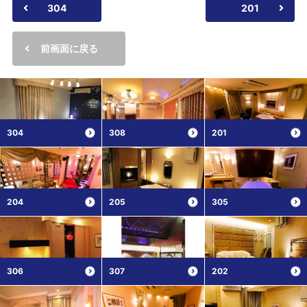
304
201
前画面に戻る
304
308
201
204
205
305
306
307
202