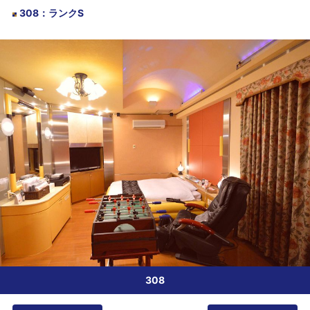
308
：
ランクS
308