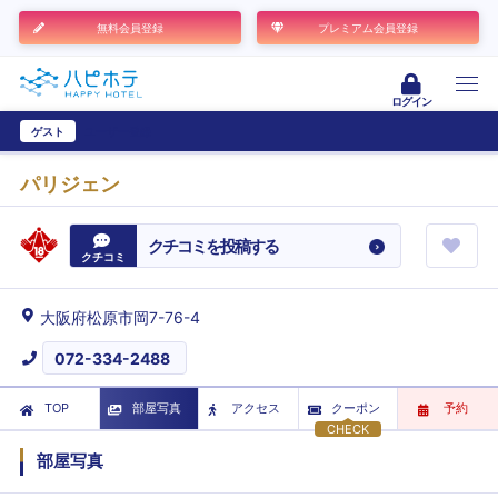
無料会員登録
プレミアム会員登録
ログイン
ゲスト
ユーザー登録
パリジェン
クチコミを投稿する
クチコミ
大阪府松原市岡7-76-4
072-334-2488
TOP
部屋写真
アクセス
クーポン
予約
CHECK
部屋写真