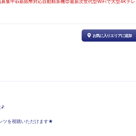
募集中👍新紙幣対応自動精算機😍最新次世代型WiFiで大型4Kテ
お気に入りエリアに追加
た♪
コンテンツを視聴いただけます★