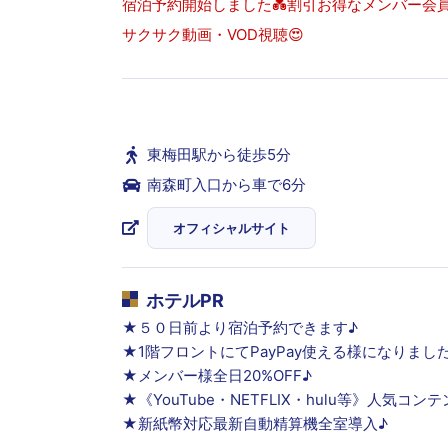
宿泊予約開始しました💑割引お得なメンバー会員
サクサク動画・VOD視聴😍
東梅田駅から徒歩5分
南森町入口から車で6分
オフィシャルサイト
ホテルPR
★５０日前より宿泊予約できます♪
★1階フロントにてPayPay使える様になりまし
★メンバー様全日20%OFF♪
★《YouTube・NETFLIX・hulu等》人気
★新紙幣対応最新自動精算機全室導入♪