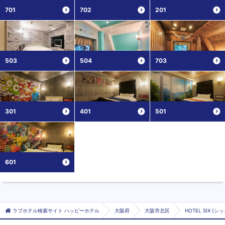
701
702
201
503
504
703
301
401
501
601
ラブホテル検索サイト ハッピーホテル
大阪府
大阪市北区
HOTEL SIX (シ