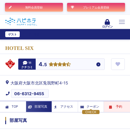
無料会員登録
プレミアム会員登録
ログイン
ゲスト
ユーザー登録
HOTEL SIX
11
4.
5
クチコミ
大阪府大阪市北区兎我野町4-15
06-6312-9455
TOP
部屋写真
アクセス
クーポン
予約
CHECK
部屋写真