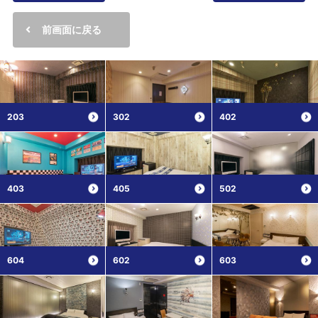
前画面に戻る
203
302
402
403
405
502
604
602
603