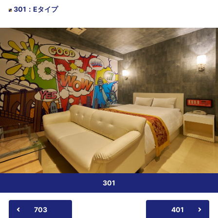
301
：
Eタイプ
301
703
401