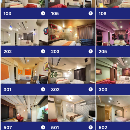
103
105
108
202
203
205
301
302
303
507
501
502