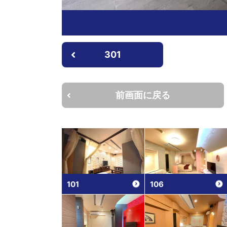
301
前画面に戻る
101
106