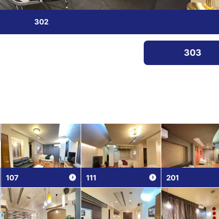
302
303
107
111
201