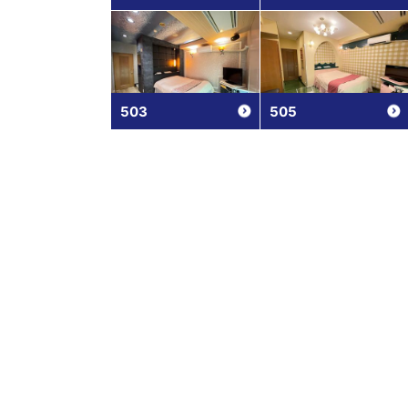
503
505