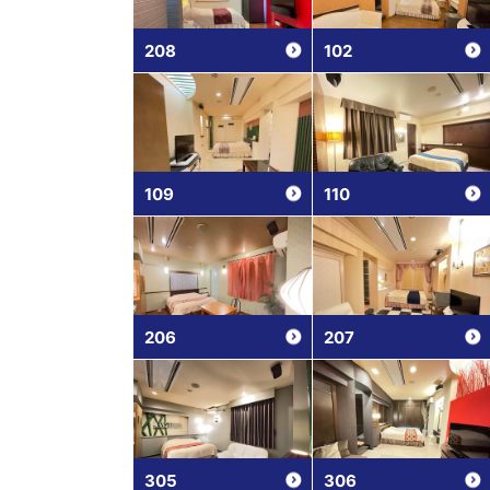
208
102
109
110
206
207
305
306