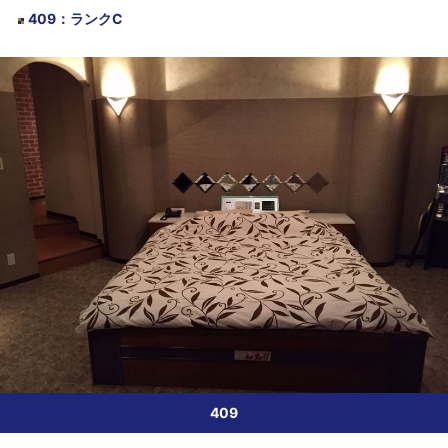
409
：
ランクC
409