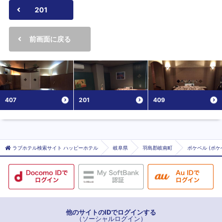
201
前画面に戻る
407
201
409
ラブホテル検索サイト ハッピーホテル
岐阜県
羽島郡岐南町
ポケベル (ポケ
他のサイトのIDでログインする
（ソーシャルログイン）