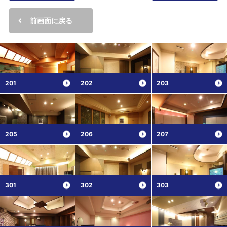
前画面に戻る
201
202
203
205
206
207
301
302
303