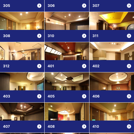
305
306
307
308
310
311
312
401
402
403
405
406
407
408
410