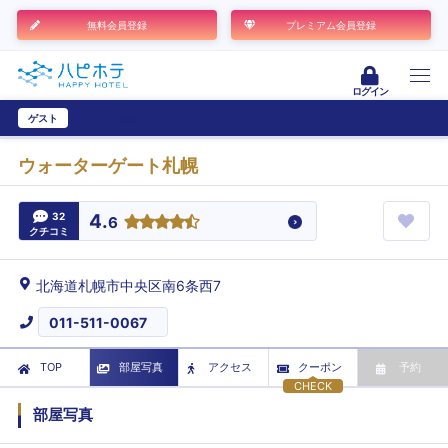
無料会員登録
プレミアム会員登録
ログイン
ゲスト
ユーザー登録
ウォーターゲート札幌
32
4.
6
クチコミ
北海道札幌市中央区南6条西7
011-511-0067
TOP
部屋写真
アクセス
クーポン
予約
CHECK
部屋写真