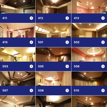
411
412
413
415
501
502
503
505
506
507
508
510