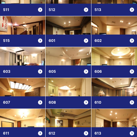
511
512
513
515
601
602
603
605
606
607
608
610
611
612
613