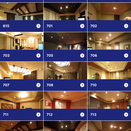
615
701
702
703
705
706
707
708
710
711
712
713