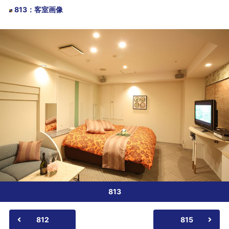
813
：
客室画像
813
812
815