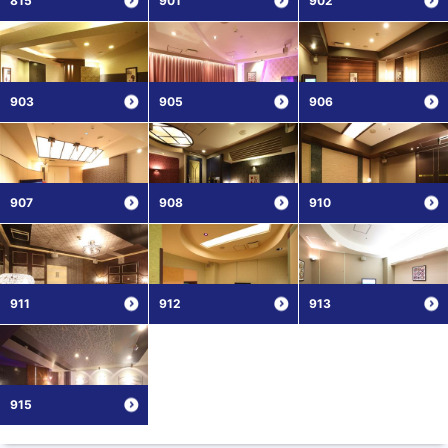
815
901
902
903
905
906
907
908
910
911
912
913
915