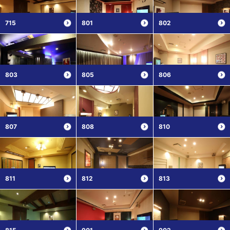
715
801
802
803
805
806
807
808
810
811
812
813