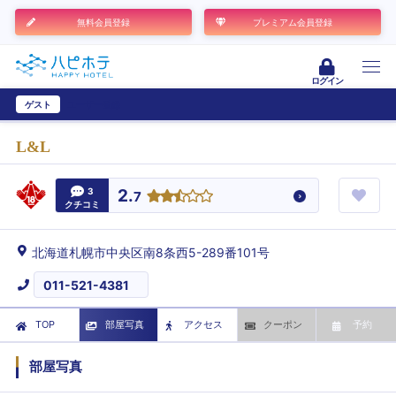
無料会員登録
プレミアム会員登録
ログイン
ゲスト
ユーザー登録
L&L
3
2.
7
クチコミ
北海道札幌市中央区南8条西5-289番101号
011-521-4381
TOP
部屋写真
アクセス
クーポン
予約
部屋写真