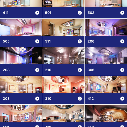
411
501
502
505
511
206
208
210
306
308
310
412