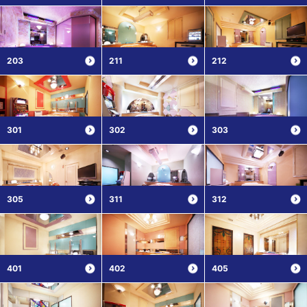
203
211
212
301
302
303
305
311
312
401
402
405