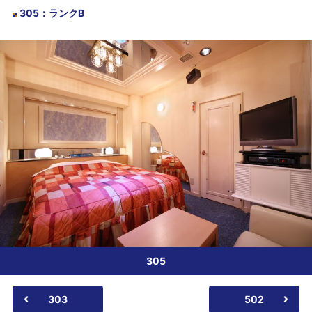
305
：
ランクB
305
303
502