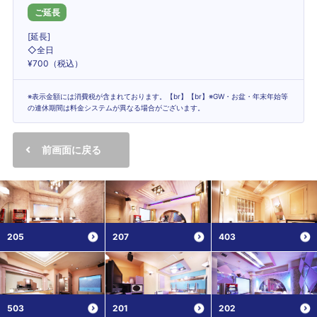
ご延長
[延長]
◇全日
¥700（税込）
※表示金額には消費税が含まれております。【br】【br】※GW・お盆・年末年始等
の連休期間は料金システムが異なる場合がございます。
前画面に戻る
205
207
403
503
201
202