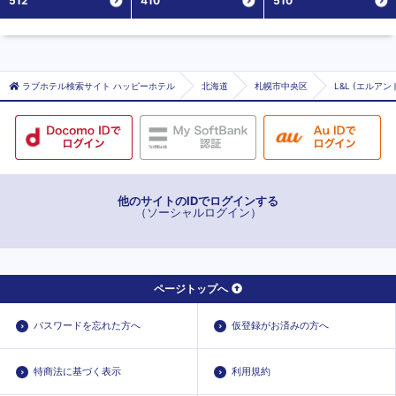
512
410
510
ラブホテル検索サイト ハッピーホテル
北海道
札幌市中央区
L&L (エルアン
他のサイトのIDでログインする
（ソーシャルログイン）
ページトップへ
パスワードを忘れた方へ
仮登録がお済みの方へ
特商法に基づく表示
利用規約