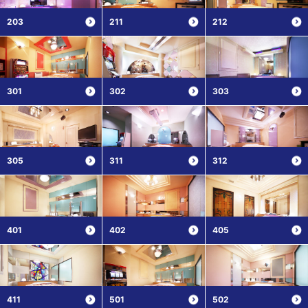
203
211
212
301
302
303
305
311
312
401
402
405
411
501
502