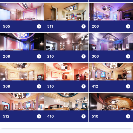
505
511
206
208
210
306
308
310
412
512
410
510