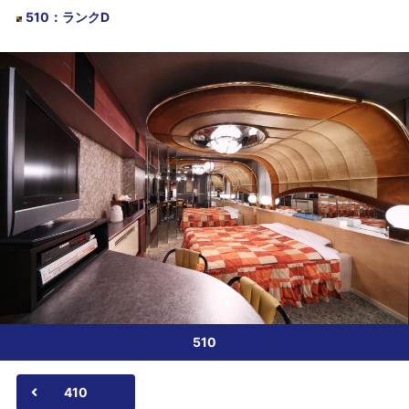
510
：
ランクD
510
410