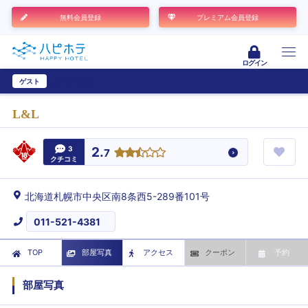
無料会員登録
プレミアム会員登録
ログイン
ゲスト
ユーザー登録
L&L
3
2.
7
クチコミ
北海道札幌市中央区南8条西5-289番101号
011-521-4381
TOP
部屋写真
アクセス
クーポン
予約
部屋写真