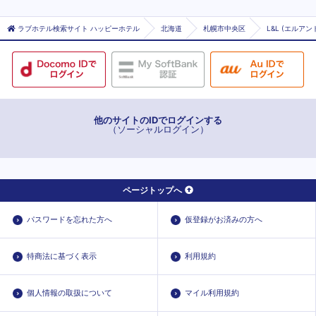
ラブホテル検索サイト ハッピーホテル
北海道
札幌市中央区
L&L (エルアン
他のサイトのIDでログインする
（ソーシャルログイン）
ページトップへ
パスワードを忘れた方へ
仮登録がお済みの方へ
特商法に基づく表示
利用規約
個人情報の取扱について
マイル利用規約