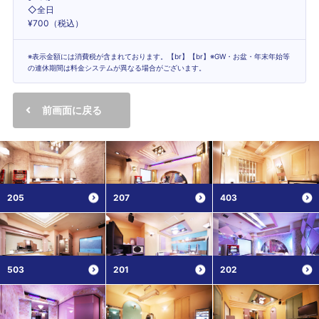
◇全日
¥700（税込）
※表示金額には消費税が含まれております。【br】【br】※GW・お盆・年末年始等
の連休期間は料金システムが異なる場合がございます。
前画面に戻る
205
207
403
503
201
202