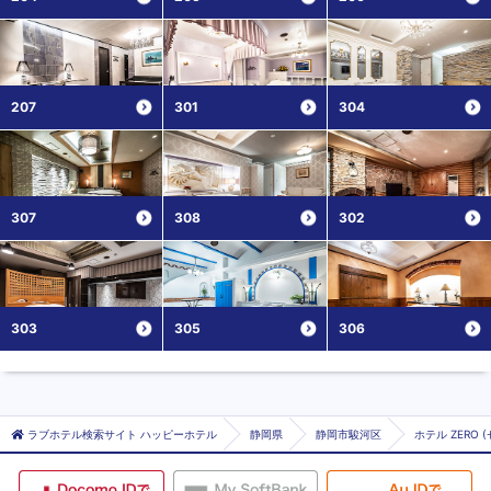
207
301
304
307
308
302
303
305
306
ラブホテル検索サイト ハッピーホテル
静岡県
静岡市駿河区
ホテル ZERO (