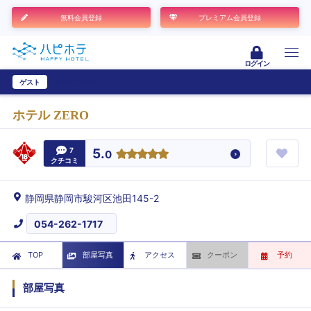
無料会員登録
プレミアム会員登録
ログイン
ゲスト
ユーザー登録
ホテル ZERO
7
5.
0
クチコミ
静岡県静岡市駿河区池田145-2
054-262-1717
TOP
部屋写真
アクセス
クーポン
予約
部屋写真