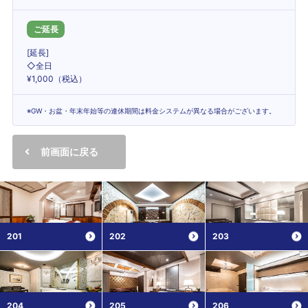
ご延長
[延長]
◇全日
¥1,000（税込）
※GW・お盆・年末年始等の連休期間は料金システムが異なる場合がございます。
前画面に戻る
201
202
203
204
205
206