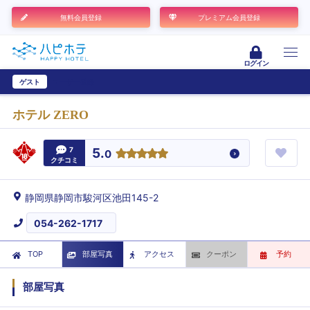
無料会員登録
プレミアム会員登録
ログイン
ゲスト
ユーザー登録
ホテル ZERO
7
5.
0
クチコミ
静岡県静岡市駿河区池田145-2
054-262-1717
TOP
部屋写真
アクセス
クーポン
予約
部屋写真