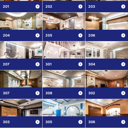
201
202
203
204
205
206
207
301
304
307
308
302
303
305
306