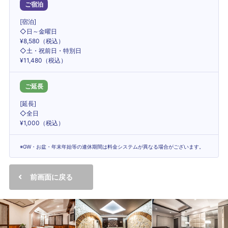
ご宿泊
[宿泊]
◇日～金曜日
¥8,580（税込）
◇土・祝前日・特別日
¥11,480（税込）
ご延長
[延長]
◇全日
¥1,000（税込）
※GW・お盆・年末年始等の連休期間は料金システムが異なる場合がございます。
前画面に戻る