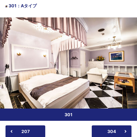
301
：
Aタイプ
301
207
304