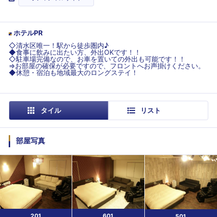
ホテルPR
◇清水区唯一！駅から徒歩圏内♪
◆食事に飲みに出たい方、外出OKです！！
◇駐車場完備なので、お車を置いての外出も可能です！！
⇒お部屋の確保が必要ですので、フロントへお声掛けください。
◆休憩・宿泊も地域最大のロングステイ！
タイル
リスト
部屋写真
201
601
501