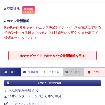
空室状況
空満情報
をみる
ホテル最新情報
PayPay他各種キャッシュレス決済対応♪ ハピホテor電話にて宿泊
予約受付中 ⇒前日までの予約で１時間早い入室ＯＫ ☆外出可 ☆
禁煙ルームあります！
ホテナビサイトでホテル公式最新情報を見る
TOP
部屋写真
アクセス
クーポン
予約
お気に入りエリアに追加
入江岡駅から徒歩5分
清水インターチェンジから車で10分
オフィシャルサイト