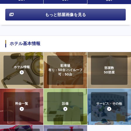
もっと部屋画像を見る
ホテル基本情報
駐車場
ホテル情報
部屋数
有り：50台 ハイルーフ
50
部屋
可：50台
料金一覧
設備
サービス・その他