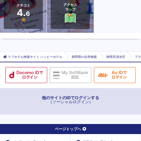
アクセス
クチコミ
4.
マップ
6
ラブホテル検索サイト ハッピーホテル
静岡県の住所検索
静岡市清水区
プラ
他のサイトのIDでログインする
（ソーシャルログイン）
ページトップへ