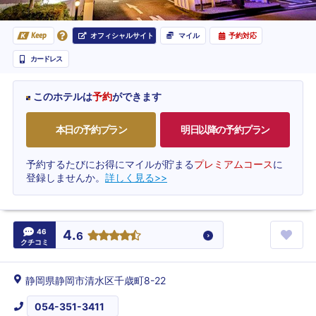
オフィシャルサイト
マイル
予約対応
Keep
カードレス
このホテルは
予約
ができます
本日の予約プラン
明日以降の予約プラン
予約するたびにお得にマイルが貯まる
プレミアムコース
に
登録しませんか。
詳しく見る>>
46
4.
6
クチコミ
静岡県静岡市清水区千歳町8-22
054-351-3411