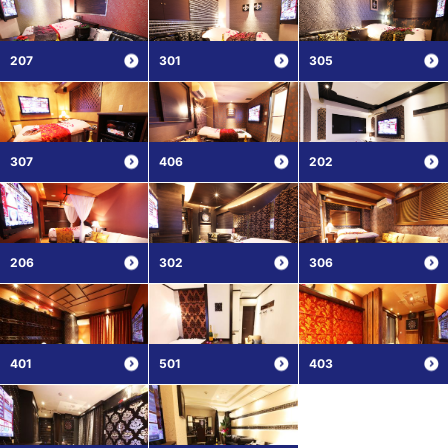
207
301
305
307
406
202
206
302
306
401
501
403