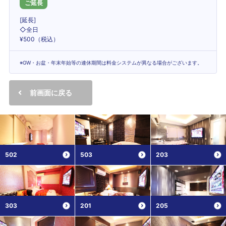
ご延長
[延長]
◇全日
¥500（税込）
※GW・お盆・年末年始等の連休期間は料金システムが異なる場合がございます。
前画面に戻る
502
503
203
303
201
205