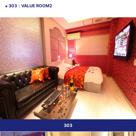
303
：
VALUE ROOM2
303