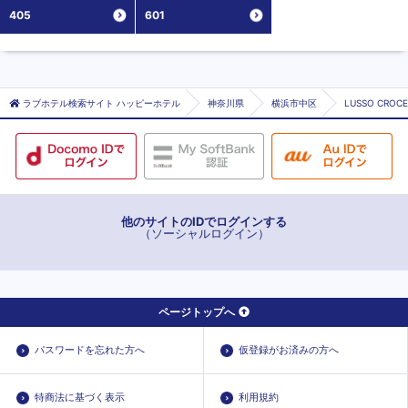
405
601
ラブホテル検索サイト ハッピーホテル
神奈川県
横浜市中区
LUSSO CRO
他のサイトのIDでログインする
（ソーシャルログイン）
ページトップへ
パスワードを忘れた方へ
仮登録がお済みの方へ
特商法に基づく表示
利用規約