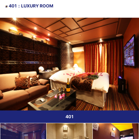
401
：
LUXURY ROOM
401