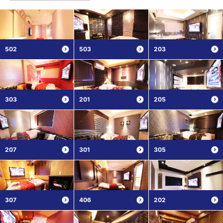
502
503
203
303
201
205
207
301
305
307
406
202