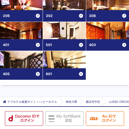
206
302
306
401
501
403
405
601
ラブホテル検索サイト ハッピーホテル
神奈川県
横浜市中区
LUSSO CRO