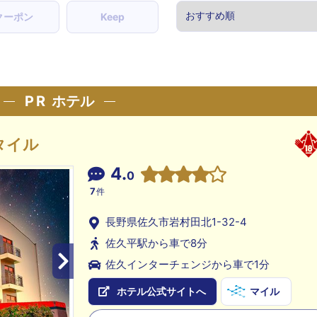
クーポン
Keep
PR
ホテル
タイル
4.
0
7
件
長野県佐久市岩村田北1-32-4
佐久平駅から車で8分
佐久インターチェンジから車で1分
ホテル公式サイトへ
マイル