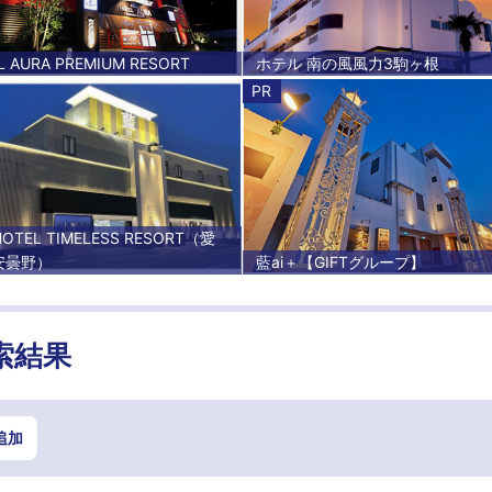
L AURA PREMIUM RESORT
ホテル 南の風風力3駒ヶ根
PR
 HOTEL TIMELESS RESORT（愛
安曇野）
藍ai＋【GIFTグループ】
索結果
追加