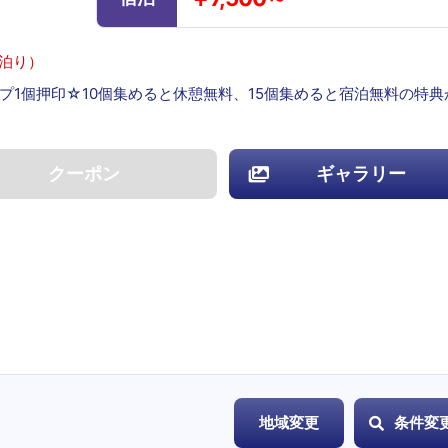
・泊り）
プ1個押印☆10個集めると休憩無料、15個集めると宿泊無料の特典
クーポン
ギャラリー
地域変更
条件変