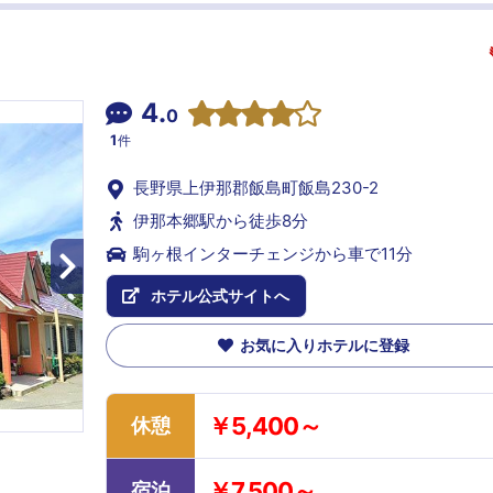
4.
0
1
件
長野県上伊那郡飯島町飯島230-2
伊那本郷駅から徒歩8分
駒ヶ根インターチェンジから車で11分
ホテル公式サイトへ
お気に入りホテルに登録
￥5,400～
休憩
￥7,500～
宿泊