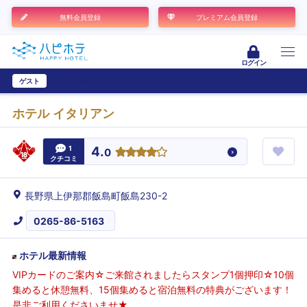
無料会員登録
プレミアム会員登録
ログイン
ゲスト
ユーザー登録
ホテル イタリアン
1
4.
0
クチコミ
長野県上伊那郡飯島町飯島230-2
0265-86-5163
ホテル最新情報
VIPカードのご案内☆ご来館されましたらスタンプ1個押印☆10個
集めると休憩無料、15個集めると宿泊無料の特典がございます！
是非ご利用くださいませ★