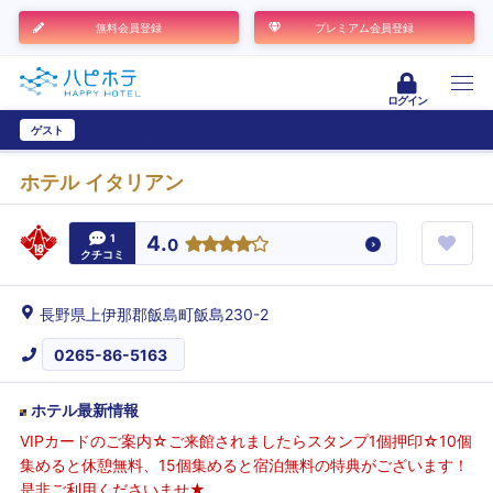
無料会員登録
プレミアム会員登録
ログイン
ゲスト
ユーザー登録
ホテル イタリアン
1
4.
0
クチコミ
長野県上伊那郡飯島町飯島230-2
0265-86-5163
ホテル最新情報
VIPカードのご案内☆ご来館されましたらスタンプ1個押印☆10個
集めると休憩無料、15個集めると宿泊無料の特典がございます！
是非ご利用くださいませ★