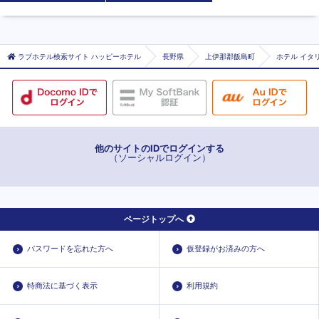
ラブホテル検索サイト ハッピーホテル
長野県
上伊那郡飯島町
ホテル イタリ
他のサイトのIDでログインする
（ソーシャルログイン）
ページトップへ
パスワードを忘れた方へ
仮登録がお済みの方へ
特商法に基づく表示
利用規約