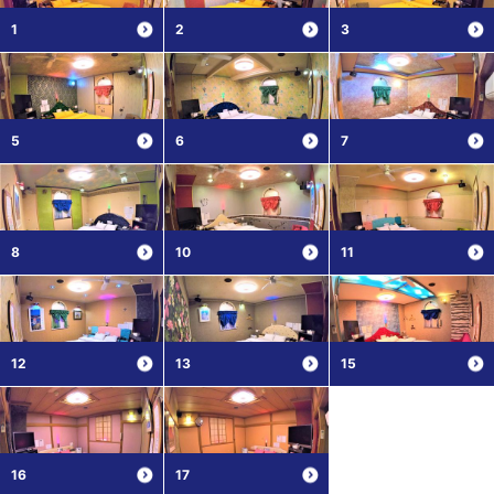
1
2
3
5
6
7
8
10
11
12
13
15
16
17