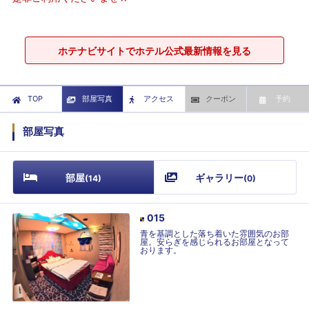
ホテナビサイトでホテル公式最新情報を見る
TOP
部屋写真
アクセス
クーポン
予約
部屋写真
部屋
ギャラリー
(
14
)
(
0
)
015
青を基調とした落ち着いた雰囲気のお部
屋。安らぎを感じられるお部屋となって
おります。