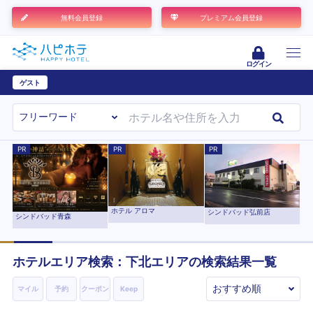
無料会員登録
プレミアム会員登録
ログイン
ゲスト
ユーザー登録
PR
PR
PR
ホテル アロマ
シンドバッド弘前店
シンドバッド青森
ホテルエリア検索：下北エリアの検索結果一覧
マイル
予約
クーポン
Keep