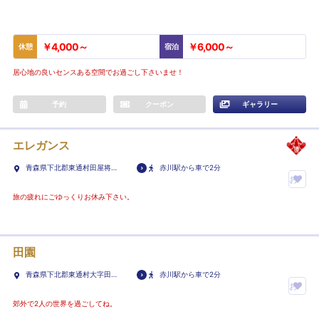
￥4,000～
￥6,000～
休憩
宿泊
居心地の良いセンスある空間でお過ごし下さいませ！
予約
クーポン
ギャラリー
エレガンス
青森県下北郡東通村田屋将木
赤川駅から車で2分
舘1-56
お
気
旅の疲れにごゆっくりお休み下さい。
に
入
り
田園
ホ
青森県下北郡東通村大字田屋
赤川駅から車で2分
テ
字上セカタ21-6
お
ル
気
郊外で2人の世界を過ごしてね。
に
に