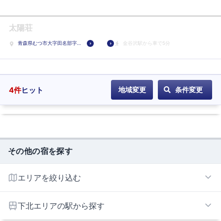
登
入
録
り
太陽荘
ホ
青森県むつ市大字田名部字
金谷沢駅から車で5分
テ
赤川1-12
ル
に
登
4
件
ヒット
地域変更
条件変更
録
その他の宿を探す
エリアを絞り込む
下北エリア
下北エリアの駅から探す