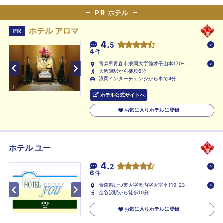
PR
ホテル
ホテル アロマ
PR
4.
5
4
件
青森県青森市浪岡大字徳才子山本170-
109
大釈迦駅から徒歩6分
浪岡インターチェンジから車で4分
ホテル公式サイトへ
お気に入りホテルに登録
ホテル ユー
4.
2
6
件
青森県むつ市大字奥内字大室平119-23
金谷沢駅から徒歩10分
お気に入りホテルに登録