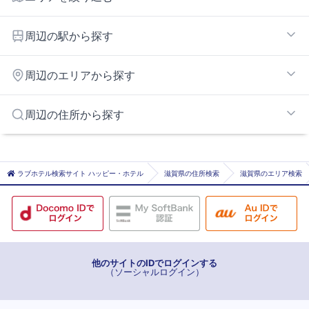
京都市北部エリア
周辺の駅から探す
国際会館
周辺のエリアから探す
三宅八幡
神宮丸太町
唐崎・比叡エリア
周辺の住所から探す
八幡前
大津・草津エリア
宝ケ池
京都市街エリア
京都市京都市北区
京都東インターエリア
京都市京都市中京区
ラブホテル検索サイト ハッピー・ホテル
滋賀県の住所検索
滋賀県のエリア検索
京都市京都市東山区
京都市京都市右京区
京都市京都市山科区
他のサイトのIDでログインする
（ソーシャルログイン）