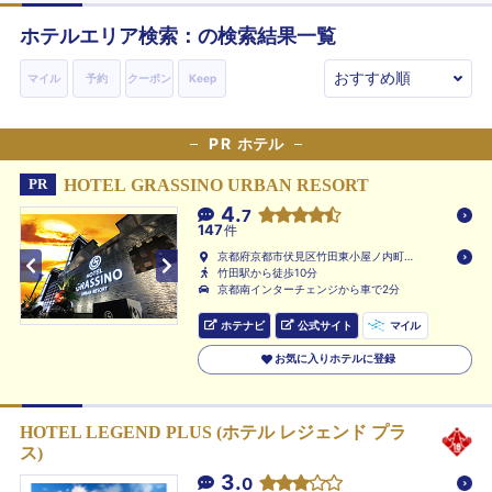
ホテルエリア検索：の検索結果一覧
マイル
予約
クーポン
Keep
PR
ホテル
HOTEL GRASSINO URBAN RESORT
PR
4.
7
147
件
京都府京都市伏見区竹田東小屋ノ内町
81-1
竹田駅から徒歩10分
京都南インターチェンジから車で2分
ホテナビ
公式サイト
マイル
お気に入りホテルに登録
HOTEL LEGEND PLUS (ホテル レジェンド プラ
ス)
3.
0