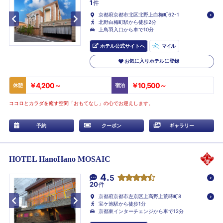
1
件
京都府京都市北区北野上白梅町62-1
北野白梅町駅から徒歩2分
上鳥羽入口から車で10分
ホテル公式サイトへ
マイル
お気に入りホテルに登録
￥4,200～
￥10,500～
休憩
宿泊
ココロとカラダを癒す空間「おもてなし」の心でお迎えします。
予約
クーポン
ギャラリー
HOTEL HanoHano MOSAIC
4.
5
20
件
京都府京都市左京区上高野上荒蒔町8
宝ケ池駅から徒歩1分
京都東インターチェンジから車で12分