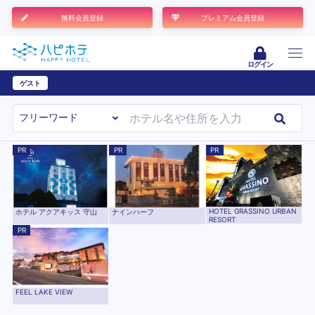
無料会員登録
プレミアム会員登録
ログイン
ゲスト
ユーザー登録
PR
PR
PR
HOTEL GRASSINO URBAN
ホテル アクアキッス 守山
ナインハーフ
RESORT
PR
FEEL LAKE VIEW