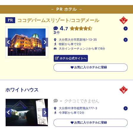
PR
ホテル
ココデパームスリゾート/ココデメール
PR
4.
7
3
件
大分県大分市西新地1-13-35
牧駅から車で2分
大分インターチェンジから車で8分
ホテル公式サイトへ
お気に入りホテルに登録
ホワイトハウス
-
クチコミできません
大分県中津市植野飛永777-3
今津駅から車で2分
お気に入りホテルに登録