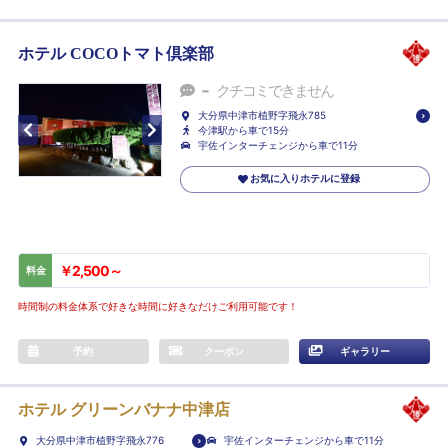
ホテル COCOトマト倶楽部
-
クチコミできません
大分県中津市植野字飛永785
今津駅から車で15分
宇佐インターチェンジから車で11分
お気に入りホテルに登録
￥2,500～
料金
時間制の料金体系で好きな時間に好きなだけご利用可能です！
予約
クーポン
ギャラリー
ホテル グリーンバナナ中津店
大分県中津市植野字飛永776
宇佐インターチェンジから車で11分