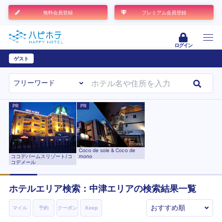
無料会員登録
プレミアム会員登録
ログイン
ゲスト
ユーザー登録
PR
PR
Coco de sole & Coco de
ココデパームスリゾート/コ
mono
コデメール
ホテルエリア検索：中津エリアの検索結果一覧
マイル
予約
クーポン
Keep