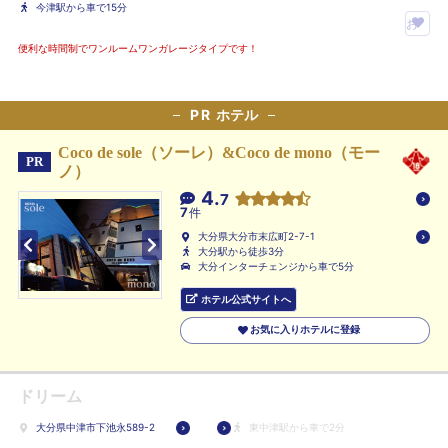
今津駅から車で15分
お
気
便利な時間制でワンルームワンガレージタイプです！
に
入
PR
ホテル
り
ホ
Coco de sole（ソーレ）&Coco de mono（モー
テ
PR
ノ）
ル
4.
7
に
7
件
登
大分県大分市末広町2-7-1
大分駅から徒歩3分
録
大分インターチェンジから車で5分
ホテル公式サイトへ
お気に入りホテルに登録
ドリーム
大分県中津市下池永589-2
東中津駅から車で2分