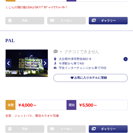
くじらの飛行船USAがSKYﾌﾟﾛﾃﾞｭｰｽでﾘﾆｭｰｱﾙ！
予約
クーポン
ギャラリー
PAL
-
クチコミできません
大分県中津市野依862-6
今津駅から車で4分
宇佐インターチェンジから車で10分
お気に入りホテルに登録
￥4,000～
￥5,500～
休憩
宿泊
全室、ジェットバス、通信カラオケ完備
予約
クーポン
ギャラリー