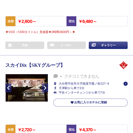
￥2,600～
￥6,480～
休憩
宿泊
★VOD（1200タイトル）見放題★2時間2600円～★
予約
クーポン
ギャラリー
スカイDix【SKYグループ】
-
クチコミできません
大分県宇佐市大字猿渡字園ノ前227-4
天津駅から車で2分
宇佐インターチェンジから車で7分
お気に入りホテルに登録
￥2,720～
￥4,370～
休憩
宿泊