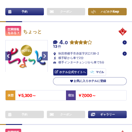
予約
クーポン
ハピホテ
Keep
空満情報
ちょっと
をみる
4.
0
13
件
秋田県横手市赤坂字沢口138-2
横手駅から車で2分
横手インターチェンジから車で5分
ホテル公式サイトへ
マイル
お気に入りホテルに登録
￥5,300～
￥7,000～
休憩
宿泊
予約
クーポン
ギャラリー