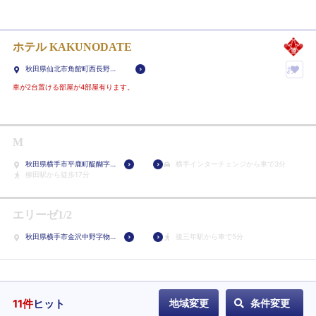
に
入
り
ホテル KAKUNODATE
ホ
秋田県仙北市角館町西長野字
お
テ
古米沢320-3
気
車が2台置ける部屋が4部屋有ります。
ル
に
に
入
登
り
録
M
ホ
秋田県横手市平鹿町醍醐字
横手インターチェンジから車で3分
テ
槐ヶ沢13-6
柳田駅から徒歩17分
ル
に
エリーゼ1/2
登
録
秋田県横手市金沢中野字物
後三年駅から車で5分
見167
11
件
ヒット
地域変更
条件変更