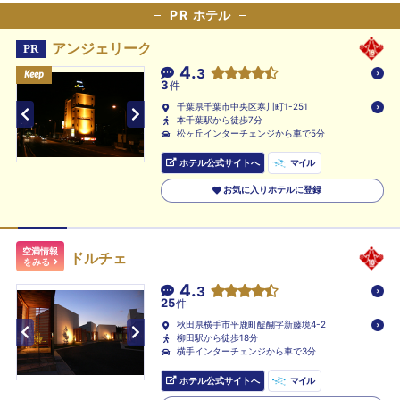
PR
ホテル
アンジェリーク
PR
4.
3
Keep
Keep
Keep
3
件
千葉県千葉市中央区寒川町1-251
本千葉駅から徒歩7分
松ヶ丘インターチェンジから車で5分
ホテル公式サイトへ
マイル
お気に入りホテルに登録
空満情報
ドルチェ
をみる
4.
3
25
件
秋田県横手市平鹿町醍醐字新藤境4-2
柳田駅から徒歩18分
横手インターチェンジから車で3分
ホテル公式サイトへ
マイル