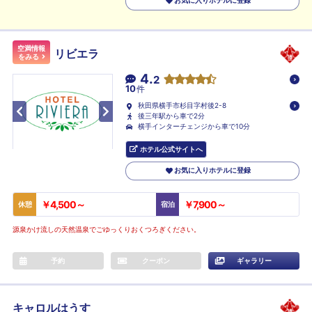
お気に入りホテルに登録
空満情報
リビエラ
をみる
4.
2
10
件
秋田県横手市杉目字村後2-8
後三年駅から車で2分
横手インターチェンジから車で10分
ホテル公式サイトへ
お気に入りホテルに登録
￥4,500～
￥7,900～
休憩
宿泊
源泉かけ流しの天然温泉でごゆっくりおくつろぎください。
予約
クーポン
ギャラリー
キャロルはうす