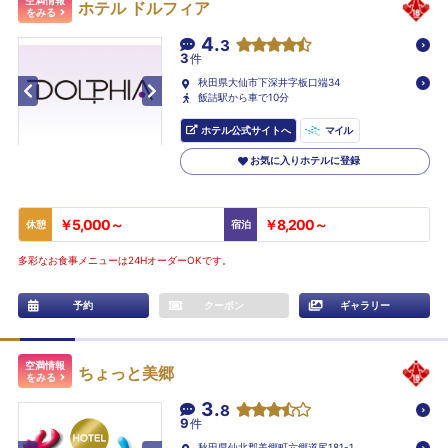
空満情報
ホテル ドルフィア
をみる
4.
3
3
件
秋田県大仙市下深井字板口端34
飯詰駅から車で10分
ホテル公式サイトへ
マイル
お気に入りホテルに登録
￥5,000～
￥8,200～
休憩
宿泊
多彩なお食事メニューは24HオーダーOKです。
予約
クーポン
ギャラリー
空満情報
ちょっと美郷
をみる
3.
8
9
件
秋田県仙北郡美郷町六郷道尻181-1