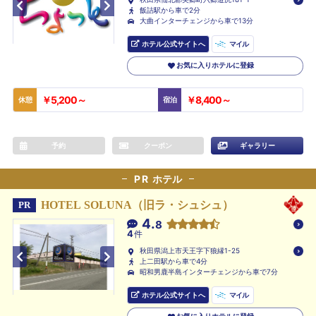
飯詰駅から車で2分
大曲インターチェンジから車で13分
ホテル公式サイトへ
マイル
お気に入りホテルに登録
￥5,200～
￥8,400～
休憩
宿泊
予約
クーポン
ギャラリー
PR
ホテル
HOTEL SOLUNA（旧ラ・シュシュ）
PR
4.
8
4
件
秋田県潟上市天王字下狼縁1-25
上二田駅から車で4分
昭和男鹿半島インターチェンジから車で7分
ホテル公式サイトへ
マイル