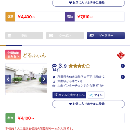
お気に入りホテルに登録
￥4,400～
￥7,810～
休憩
宿泊
予約
クーポン
ギャラリー
空満情報
どるふぃん
をみる
3.
9
14
件
秋田県大仙市花館字大戸下川原61-2
大曲駅から車で7分
大曲インターチェンジから車で11分
ホテル公式サイトへ
マイル
お気に入りホテルに登録
￥4,100～
料金
本格的！人工北投石使用の岩盤浴ルームが人気です。