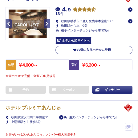
4.
9
13
件
秋田県横手市平鹿町醍醐字本堂山10-1
柳田駅から車で2分
横手インターチェンジから車で5分
ホテル公式サイトへ
お気に入りホテルに登録
￥4,600～
￥6,200～
休憩
宿泊
全室カラオケ完備、全室VOD見放題
予約
クーポン
ギャラリー
ホテル プルミエあんじゅ
秋田県湯沢市関口字惣左ヱ門
湯沢インターチェンジから車で7分
川原3-3
上湯沢駅から徒歩8分
お
気
お得がいっぱいのあんじゅ。メンバー様大募集中♪