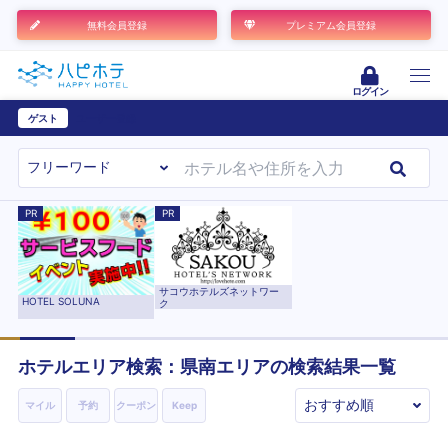
無料会員登録
プレミアム会員登録
ログイン
ゲスト
ユーザー登録
PR
PR
サコウホテルズネットワー
HOTEL SOLUNA
ク
ホテルエリア検索：県南エリアの検索結果一覧
マイル
予約
クーポン
Keep