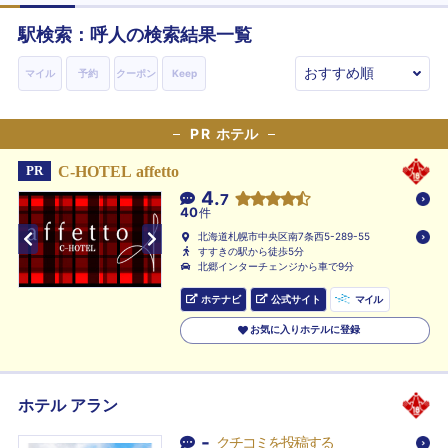
駅検索：
呼人
の検索結果一覧
マイル
予約
クーポン
Keep
PR
ホテル
C-HOTEL affetto
PR
4.
7
40
件
北海道札幌市中央区南7条西5-289-55
すすきの駅から徒歩5分
北郷インターチェンジから車で9分
ホテナビ
公式サイト
マイル
お気に入りホテルに登録
ホテル アラン
-
クチコミを投稿する