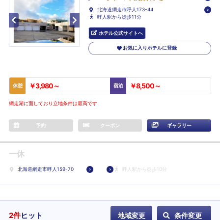
北海道網走市呼人173-44
呼人駅から徒歩11分
ホテル公式サイトへ
お気に入りホテルに登録
￥3,980～
￥8,500～
休憩
宿泊
網走湖に面しており立地条件は最高です
予約
クーポン
ギャラリー
一休
北海道網走市呼人159-70
呼人駅から徒歩10分
2
件
ヒット
地域変更
条件変更