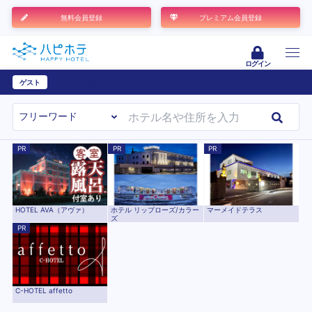
無料会員登録
プレミアム会員登録
ログイン
ゲスト
ユーザー登録
PR
PR
PR
HOTEL AVA（アヴァ）
ホテル リップローズ/カラー
マーメイドテラス
ズ
PR
C-HOTEL affetto