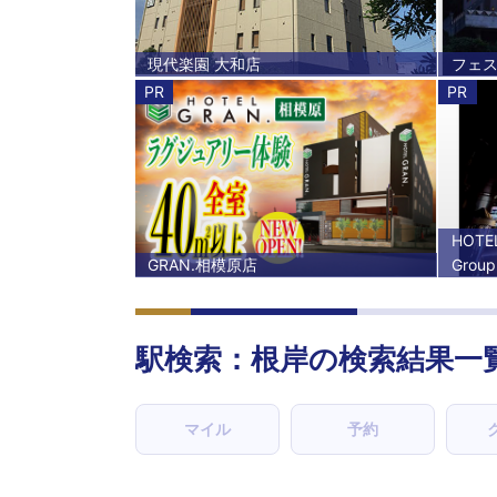
現代楽園 大和店
フェ
PR
PR
HOTE
GRAN.相模原店
Grou
駅検索：
根岸
の検索結果一
マイル
予約