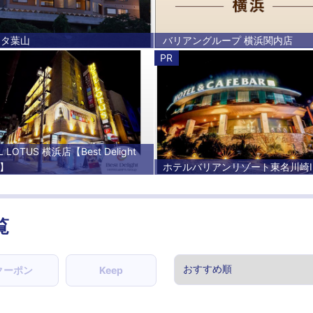
スタ葉山
バリアングループ 横浜関内店
PR
L LOTUS 横浜店【Best Delight
p】
ホテルバリアンリゾート東名川崎I
覧
クーポン
Keep