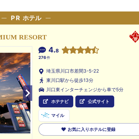
PR
ホテル
MIUM RESORT
4.
8
276
件
埼玉県川口市差間3-5-22
東川口駅から徒歩13分
川口東インターチェンジから車で5分
ホテナビ
公式サイト
マイル
お気に入りホテルに登録