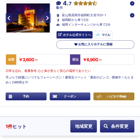
4.
7
6
件
富山県高岡市福岡町大滝1531-1
福岡駅から車で2分
福岡インターチェンジから車で2分
ホテル公式サイトへ
マイル
お気に入りホテルに登録
￥3,600～
￥6,900～
休憩
宿泊
日常を忘れ、春夏秋冬 心と体が安らぐ安心の場所でありたい
手ぶらで綺麗にいつでもフォーシーズン！夏限定イベント「運命のビンゴ」開催中！心とき
めく24時間を♡
予約
クーポン
ハピホテ
Keep
1
件
ヒット
地域変更
条件変更