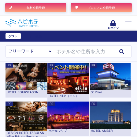
無料会員登録
プレミアム会員登録
ログイン
ゲスト
ユーザー登録
PR
PR
PR
St.River
HOTEL FOURSEASON
HOTEL elLle（エル）
PR
PR
PR
HOTEL AMBER
ホテルマリブ
DESIGN HOTEL FABULAN
~The Private Resort~