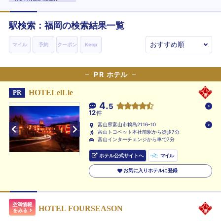
駅検索：
福岡
の検索結果一覧
マイル
予約
クーポン
Keep
PR
ホテル
HOTELelLle
PR
4.
5
12
件
富山県富山市鵯島2116-10
富山トヨペット本社前駅から徒歩7分
富山インターチェンジから車で7分
ホテル公式サイトへ
マイル
お気に入りホテルに登録
空満情報
HOTEL FOURSEASON
をみる