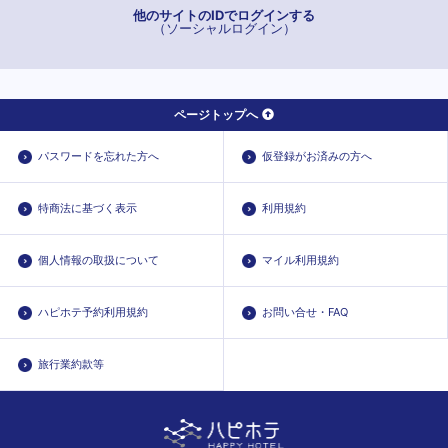
新能町
他のサイトのIDでログインする
（ソーシャルログイン）
西高岡
能町
福岡
ページトップへ
片原町
末広町
パスワードを忘れた方へ
仮登録がお済みの方へ
特商法に基づく表示
利用規約
個人情報の取扱について
マイル利用規約
ハピホテ予約利用規約
お問い合せ・FAQ
旅行業約款等