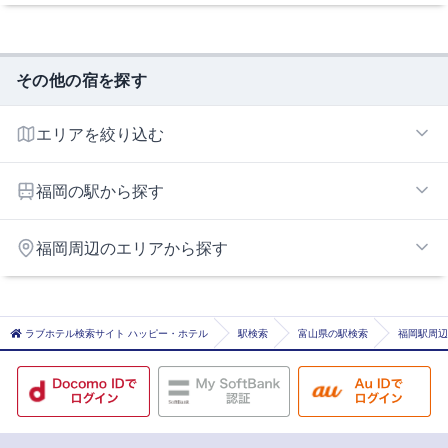
その他の宿を探す
エリアを絞り込む
高岡エリア
福岡の駅から探す
旭ヶ丘
福岡周辺のエリアから探す
越中中川
荻布
氷見エリア
急患医療センター前
羽咋エリア
ラブホテル検索サイト ハッピー・ホテル
駅検索
富山県の駅検索
福岡駅周辺
江尻
高岡
高岡
坂下町