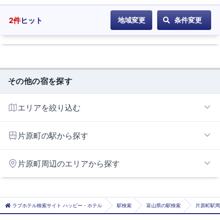
2
件
ヒット
地域変更
条件変更
その他の宿を探す
エリアを絞り込む
高岡エリア
片原町の駅から探す
旭ヶ丘
片原町周辺のエリアから探す
越中中川
荻布
氷見エリア
急患医療センター前
羽咋エリア
ラブホテル検索サイト ハッピー・ホテル
駅検索
富山県の駅検索
片原町駅周
江尻