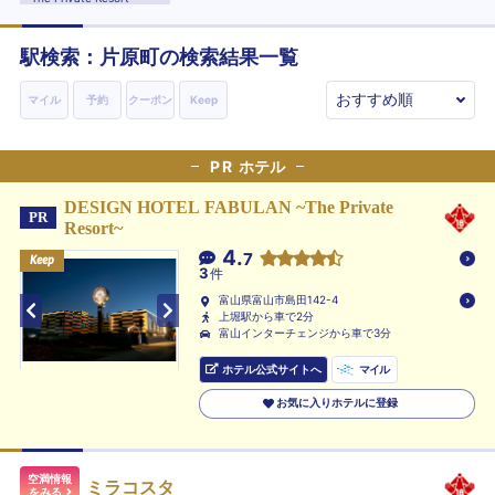
駅検索：
片原町
の検索結果一覧
マイル
予約
クーポン
Keep
PR
ホテル
DESIGN HOTEL FABULAN ~The Private
PR
Resort~
4.
7
Keep
Keep
Keep
3
件
富山県富山市島田142-4
上堀駅から車で2分
富山インターチェンジから車で3分
ホテル公式サイトへ
マイル
お気に入りホテルに登録
空満情報
ミラコスタ
をみる