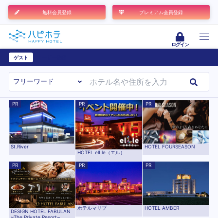
無料会員登録
プレミアム会員登録
ログイン
ゲスト
ユーザー登録
PR
PR
PR
St.River
HOTEL FOURSEASON
HOTEL elLle（エル）
PR
PR
PR
HOTEL AMBER
ホテルマリブ
DESIGN HOTEL FABULAN
~The Private Resort~