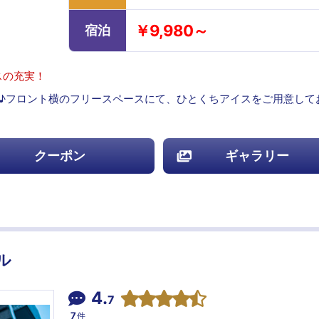
￥9,980～
宿泊
スの充実！
♪フロント横のフリースペースにて、ひとくちアイスをご用意して
クーポン
ギャラリー
ル
4.
7
7
件