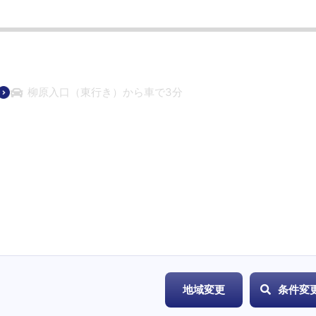
柳原入口（東行き）から車で3分
地域変更
条件変