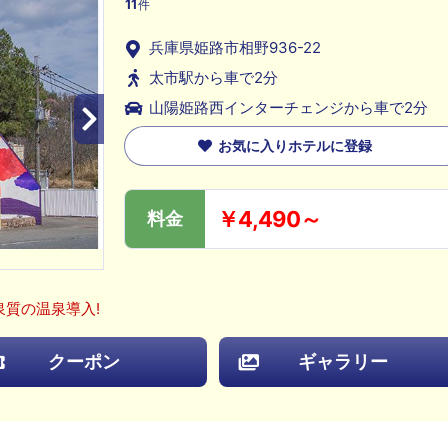
11
件
兵庫県姫路市相野936-22
太市駅から車で2分
山陽姫路西インターチェンジから車で2分
お気に入りホテルに登録
￥4,490～
料金
泉質の温泉導入!
クーポン
ギャラリー