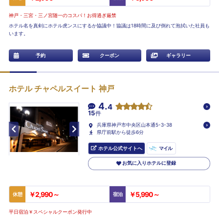
神戸・三宮・三ノ宮随一のコスパ！お得過ぎ厳禁
ホテル名を真剣にホテル虎ンスにするか協議中！協議は18時間に及び倒れて泡拭いた社員も
います。
予約
クーポン
ギャラリー
ホテル チャペルスイート 神戸
4.
4
15
件
兵庫県神戸市中央区山本通5-3-38
県庁前駅から徒歩6分
ホテル公式サイトへ
マイル
お気に入りホテルに登録
￥2,990～
￥5,990～
休憩
宿泊
平日宿泊￥スペシャルクーポン発行中