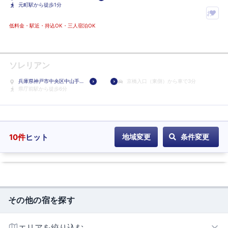
3-5-1
元町駅から徒歩1分
ル
お
に
気
低料金・駅近・持込OK・三人宿泊OK
登
に
録
入
り
ソレリアン
ホ
兵庫県神戸市中央区中山手
京橋入口（東側）から車で3分
テ
通3-4-16
県庁前駅から徒歩6分
ル
に
登
録
10
件
ヒット
地域変更
条件変更
その他の宿を探す
エリアを絞り込む