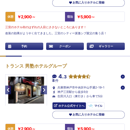
お気に入りホテルに登録
￥2,900～
￥5,900～
休憩
宿泊
三宮のホテル街のはずれの人目にささないところにあります！
改装の効果がようやく出てきました。三宮のシティー派激シブ親父の集う店！
予約
クーポン
ギャラリー
トランス 男塾ホテルグループ
4.
3
8
件
兵庫県神戸市中央区中山手通2-19-1
神戸三宮駅から徒歩5分
生田川入口（東行き）から車で5分
ホテル公式サイトへ
マイル
お気に入りホテルに登録
￥2,900～
￥5,900～
休憩
宿泊