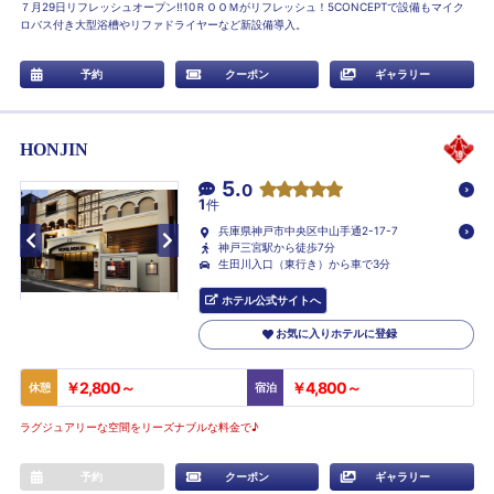
７月29日リフレッシュオープン‼10ＲＯＯＭがリフレッシュ！5CONCEPTで設備もマイク
ロバス付き大型浴槽やリファドライヤーなど新設備導入。
予約
クーポン
ギャラリー
HONJIN
5.
0
1
件
兵庫県神戸市中央区中山手通2-17-7
神戸三宮駅から徒歩7分
生田川入口（東行き）から車で3分
ホテル公式サイトへ
お気に入りホテルに登録
￥2,800～
￥4,800～
休憩
宿泊
ラグジュアリーな空間をリーズナブルな料金で♪
予約
クーポン
ギャラリー