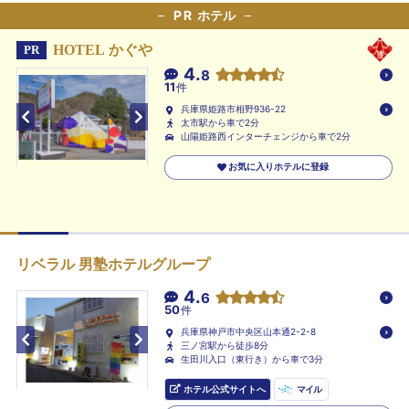
PR
ホテル
HOTEL かぐや
PR
4.
8
11
件
兵庫県姫路市相野936-22
太市駅から車で2分
山陽姫路西インターチェンジから車で2分
お気に入りホテルに登録
リベラル 男塾ホテルグループ
4.
6
50
件
兵庫県神戸市中央区山本通2-2-8
三ノ宮駅から徒歩8分
生田川入口（東行き）から車で3分
ホテル公式サイトへ
マイル