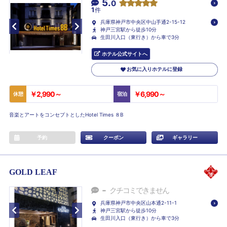
5.
0
1
件
兵庫県神戸市中央区中山手通2-15-12
神戸三宮駅から徒歩10分
生田川入口（東行き）から車で3分
ホテル公式サイトへ
お気に入りホテルに登録
￥2,990～
￥6,990～
休憩
宿泊
音楽とアートをコンセプトとしたHotel Times ８B
予約
クーポン
ギャラリー
GOLD LEAF
-
クチコミできません
兵庫県神戸市中央区山本通2-11-1
神戸三宮駅から徒歩10分
生田川入口（東行き）から車で3分