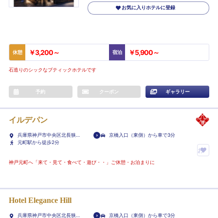
お気に入りホテルに登録
￥3,200～
￥5,900～
休憩
宿泊
石造りのシックなブティックホテルです
予約
クーポン
ギャラリー
イルデパン
兵庫県神戸市中央区北長狭通
京橋入口（東側）から車で3分
4-7-36
元町駅から徒歩2分
お
気
神戸元町へ「来て・見て・食べて・遊び・・」ご休憩・お泊まりに
に
入
り
Hotel Elegance Hill
ホ
兵庫県神戸市中央区北長狭通
京橋入口（東側）から車で3分
テ