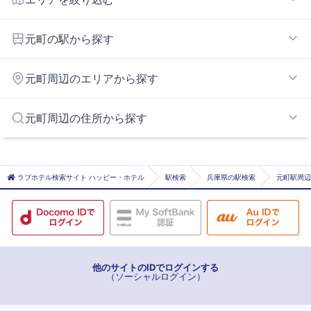
元町・三宮エリア
元町の駅から探す
神戸駅周辺エリア
みなと元町
元町周辺のエリアから探す
ハーバーランド
花隈
灘エリア
元町周辺の住所から探す
旧居留地・大丸前
六甲エリア
県庁前
神戸市神戸市灘区
元町
神戸市神戸市兵庫区
ラブホテル検索サイト ハッピー・ホテル
駅検索
兵庫県の駅検索
元町駅周辺
高速神戸
神戸市神戸市北区
三ノ宮
三宮
三宮・花時計前
春日野道
他のサイトのIDでログインする
（ソーシャルログイン）
新神戸
神戸