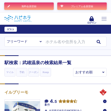
無料会員登録
プレミアム会員登録
ログイン
ゲスト
ユーザー登録
駅検索：
武雄温泉
の検索結果一覧
マイル
予約
クーポン
Keep
イルプリーモ
4.
5
8
件
佐賀県武雄市武雄町昭和18-1