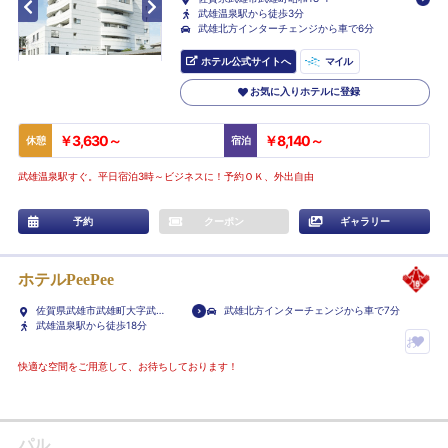
武雄温泉駅から徒歩3分
武雄北方インターチェンジから車で6分
ホテル公式サイトへ
マイル
お気に入りホテルに登録
￥3,630～
￥8,140～
休憩
宿泊
武雄温泉駅すぐ。平日宿泊3時～ビジネスに！予約ＯＫ、外出自由
予約
クーポン
ギャラリー
ホテルPeePee
佐賀県武雄市武雄町大字武雄
武雄北方インターチェンジから車で7分
4533
武雄温泉駅から徒歩18分
お
気
快適な空間をご用意して、お待ちしております！
に
入
り
パル