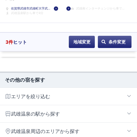
ホ
佐賀県武雄市武雄町大字武
武雄南インターチェンジから車で7
テ
雄3688
武雄温泉駅から車で4分
分
ル
に
登
録
3
件
ヒット
地域変更
条件変更
その他の宿を探す
エリアを絞り込む
武雄南インターエリア
武雄温泉の駅から探す
武雄北方インターエリア
高橋
武雄温泉周辺のエリアから探す
武雄温泉