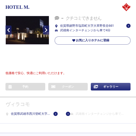
HOTEL M.
-
クチコミできません
佐賀県嬉野市塩田町大字大草野長谷661
武雄南インターチェンジから車で4分
お気に入りホテルに登録
低価格で安心、快適にご利用いただけます。
予約
クーポン
ギャラリー
ヴィラコモ
佐賀県武雄市西川登町大字
武雄南インターチェンジから車で3
小田志
分