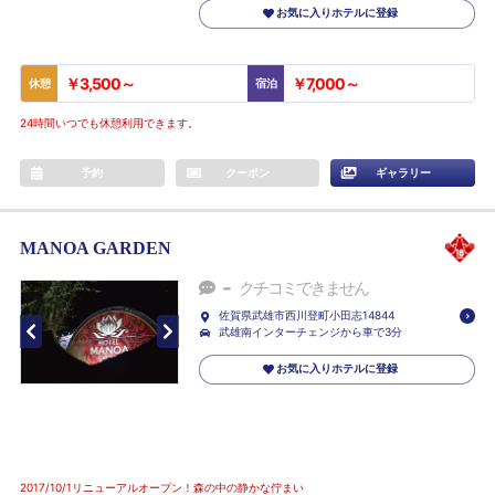
お気に入りホテルに登録
￥3,500～
￥7,000～
休憩
宿泊
24時間いつでも休憩利用できます。
予約
クーポン
ギャラリー
MANOA GARDEN
-
クチコミできません
佐賀県武雄市西川登町小田志14844
武雄南インターチェンジから車で3分
お気に入りホテルに登録
2017/10/1リニューアルオープン！森の中の静かな佇まい