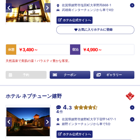
佐賀県嬉野市塩田町大草野丙668-1
武雄南インターチェンジから車で4分
ホテル公式サイトへ
お気に入りホテルに登録
￥3,490～
￥4,990～
休憩
宿泊
天然温泉で美肌の湯！バラエティ豊かな客室。
予約
クーポン
ギャラリー
ホテル ネプチューン嬉野
4.
3
4
件
佐賀県嬉野市嬉野町大字下宿甲1477-1
嬉野インターチェンジから車で5分
ホテル公式サイトへ