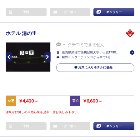
予約
クーポン
ギャラリー
ホテル 湯の里
-
クチコミできません
佐賀県武雄市西川登町大字小田志17902-
1
嬉野インターチェンジから車で4分
お気に入りホテルに登録
￥4,400～
￥6,600～
休憩
宿泊
源泉かけ流しの天然鉱泉を是非一度お楽しみ下さい。
予約
クーポン
ギャラリー