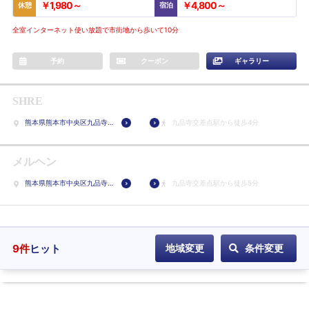
￥1,980～
￥4,800～
休憩
宿泊
全室インターネット使い放題で市街地から歩いて10分
予約
クーポン
ギャラリー
SHRE
熊本県熊本市中央区九品寺
九品寺交差点駅から徒歩4分
1-9-5
メルヘン
熊本県熊本市中央区九品寺
九品寺交差点駅から徒歩5分
1-13-6
9
件
ヒット
地域変更
条件変更