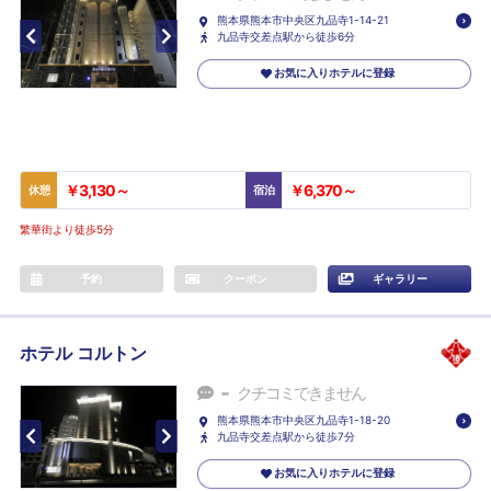
熊本県熊本市中央区九品寺1-14-21
九品寺交差点駅から徒歩6分
お気に入りホテルに登録
￥3,130～
￥6,370～
休憩
宿泊
繁華街より徒歩5分
予約
クーポン
ギャラリー
ホテル コルトン
-
クチコミできません
熊本県熊本市中央区九品寺1-18-20
九品寺交差点駅から徒歩7分
お気に入りホテルに登録