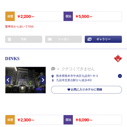
￥2,200～
￥5,500～
休憩
宿泊
繁華街から歩いて10分
予約
クーポン
ギャラリー
DINKS
-
クチコミできません
熊本県熊本市中央区九品寺1-9-3
九品寺交差点駅から徒歩4分
お気に入りホテルに登録
￥2,300～
￥6,090～
休憩
宿泊