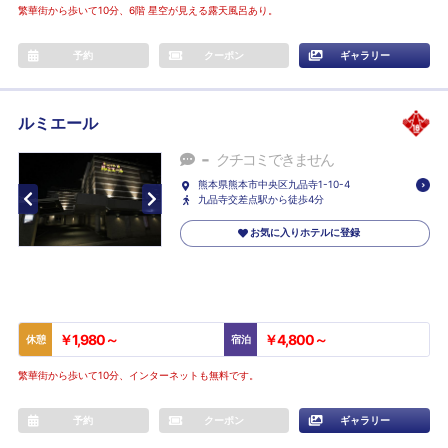
繁華街から歩いて10分、6階 星空が見える露天風呂あり。
予約
クーポン
ギャラリー
ルミエール
-
クチコミできません
熊本県熊本市中央区九品寺1-10-4
九品寺交差点駅から徒歩4分
お気に入りホテルに登録
￥1,980～
￥4,800～
休憩
宿泊
繁華街から歩いて10分、インターネットも無料です。
予約
クーポン
ギャラリー