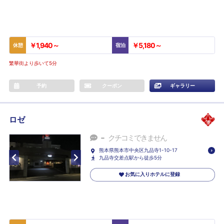
￥1,940～
￥5,180～
休憩
宿泊
繁華街より歩いて5分
予約
クーポン
ギャラリー
ロゼ
-
クチコミできません
熊本県熊本市中央区九品寺1-10-17
九品寺交差点駅から徒歩5分
お気に入りホテルに登録