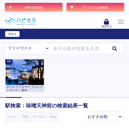
無料会員登録
プレミアム会員登録
ログイン
ゲスト
ユーザー登録
PR
ホテル クリスマス フォレス
トガーデン 熊本
駅検索：
味噌天神前
の検索結果一覧
マイル
予約
クーポン
Keep