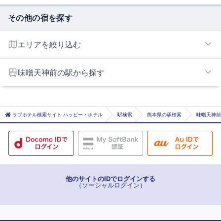
その他の宿を探す
エリアを絞り込む
熊本インターエリア
味噌天神前の駅から探す
熊本市街エリア
熊本市北部エリア
蔚山町
河原町
ラブホテル検索サイト ハッピー・ホテル
駅検索
熊本県の駅検索
味噌天神前
花畑町
祇園橋
九品寺交差点
熊本
熊本駅前
他のサイトのIDでログインする
（ソーシャルログイン）
熊本城・市役所前
慶徳校前
健軍校前