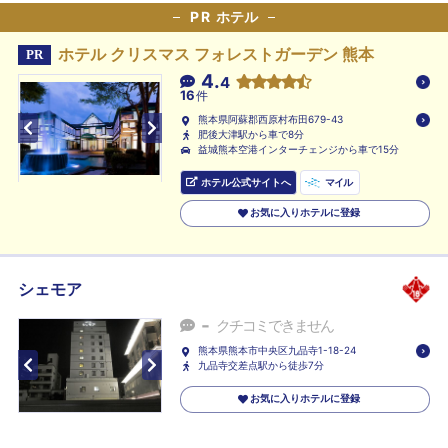
PR
ホテル
ホテル クリスマス フォレストガーデン 熊本
PR
4.
4
16
件
熊本県阿蘇郡西原村布田679-43
肥後大津駅から車で8分
益城熊本空港インターチェンジから車で15分
ホテル公式サイトへ
マイル
お気に入りホテルに登録
シェモア
-
クチコミできません
熊本県熊本市中央区九品寺1-18-24
九品寺交差点駅から徒歩7分
お気に入りホテルに登録