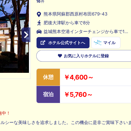
16
件
熊本県阿蘇郡西原村布田679-43
肥後大津駅から車で8分
益城熊本空港インターチェンジから車で15
分
ホテル公式サイトへ
マイル
お気に入りホテルに登録
￥4,600～
休憩
￥5,760～
宿泊
施中！
ヘルシーな美味しさを追求しました。この機会に是非ご賞味下さい