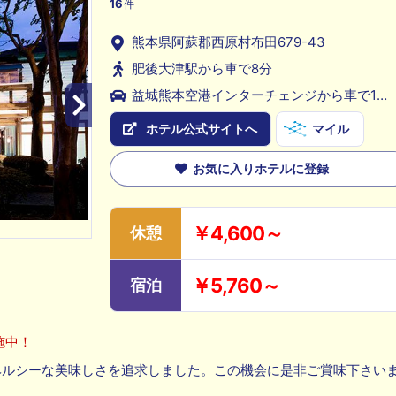
16
件
熊本県阿蘇郡西原村布田679-43
肥後大津駅から車で8分
益城熊本空港インターチェンジから車で15
分
ホテル公式サイトへ
マイル
お気に入りホテルに登録
￥4,600～
休憩
￥5,760～
宿泊
施中！
ヘルシーな美味しさを追求しました。この機会に是非ご賞味下さい