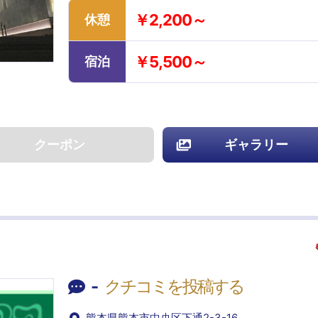
￥2,200～
休憩
￥5,500～
宿泊
クーポン
ギャラリー
-
クチコミを投稿する
熊本県熊本市中央区下通2-3-16