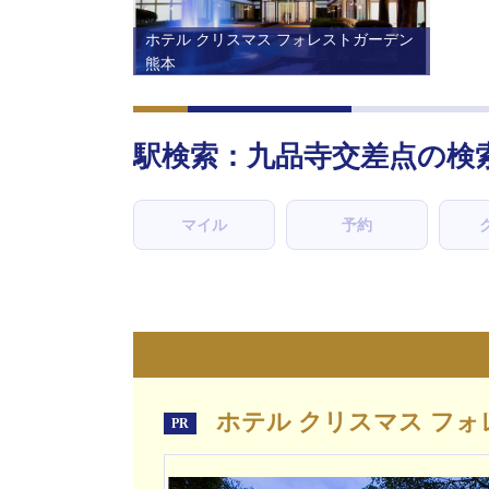
ホテル クリスマス フォレストガーデン
熊本
駅検索：
九品寺交差点
の検
マイル
予約
ホテル クリスマス フォ
PR