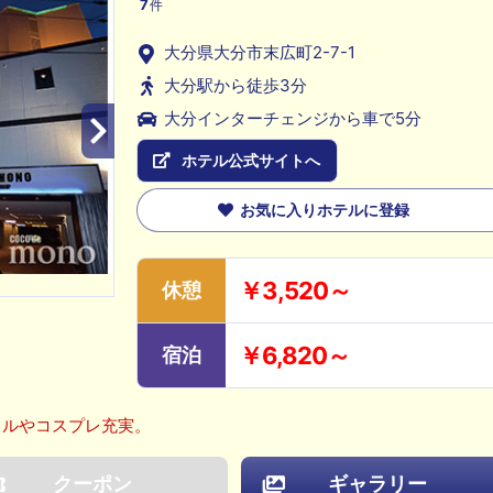
7
件
大分県大分市末広町2-7-1
大分駅から徒歩3分
大分インターチェンジから車で5分
ホテル公式サイトへ
お気に入りホテルに登録
￥3,520～
休憩
￥6,820～
宿泊
タルやコスプレ充実。
クーポン
ギャラリー