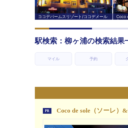
ココデパームスリゾート/ココデメール
Coco 
駅検索：
柳ヶ浦
の検索結果
マイル
予約
Coco de sole（ソーレ）
PR