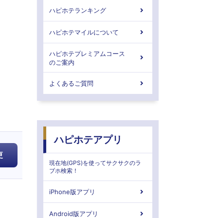
テ
ハピホテランキング
ル
ハピホテマイルについて
に
ハピホテプレミアムコース
登
のご案内
録
よくあるご質問
ハピホテアプリ
更
現在地(GPS)を使ってサクサクのラ
ブホ検索！
iPhone版アプリ
Android版アプリ