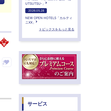
UTSUTSU-」
2026.05.28
NEW OPEN HOTELS「カルティ
ニXX」
トピックスをもっと見る
お
気
に
入
り
サービス
ホ