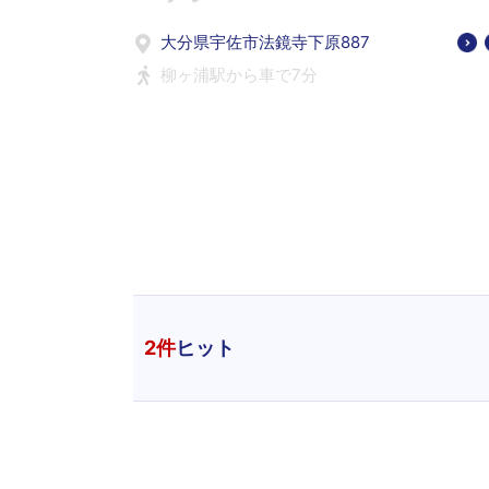
大分県宇佐市法鏡寺下原887
柳ヶ浦駅から車で7分
2
件
ヒット