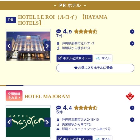
PR
ホテル
HOTEL LE ROI（ルロイ）【HAYAMA
PR
HOTELS】
4.
9
7
件
沖縄県那覇市辻2-21-3
旭橋駅から徒歩12分
ホテル公式サイトへ
マイル
お気に入りホテルに登録
空満情報
HOTEL MAJORAM
をみる
4.
4
5
件
沖縄県那覇市天久2-18-10
美栄橋駅から車で2分
那覇インターチェンジから車で7分
ホテル公式サイトへ
マイル