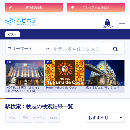
無料会員登録
プレミアム会員登録
ログイン
ゲスト
ユーザー登録
PR
PR
PR
Hotel Yukuru de Coco
恋するピエロ/モンシェリ
HOTEL LE ROI（ルロイ）
【HAYAMA HOTELS】
駅検索：
牧志
の検索結果一覧
マイル
予約
クーポン
Keep