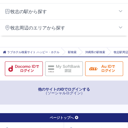
那覇空港・那覇エリア
牧志の駅から探す
おもろまち
牧志周辺のエリアから探す
旭橋
儀保
浦添エリア
県庁前
ラブホテル検索サイト ハッピー・ホテル
駅検索
沖縄県の駅検索
牧志駅周辺
古島
美栄橋
牧志
壺川
他のサイトのIDでログインする
（ソーシャルログイン）
ページトップへ