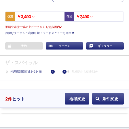
￥3,490～
￥7,490～
休憩
宿泊
那覇空港傍で波の上ビーチからも徒歩圏内♪
お得なクーポンご利用可能！フードメニューも充実🍴
予約
クーポン
ギャラリー
ザ・スパイラル
沖縄県那覇市辻2-25-18
旭橋駅から徒歩12分
2
件
ヒット
地域変更
条件変更