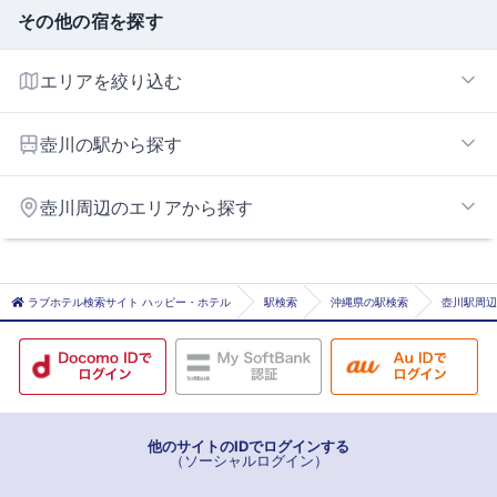
その他の宿を探す
エリアを絞り込む
那覇空港・那覇エリア
壺川の駅から探す
おもろまち
壺川周辺のエリアから探す
旭橋
儀保
浦添エリア
県庁前
ラブホテル検索サイト ハッピー・ホテル
駅検索
沖縄県の駅検索
壺川駅周辺
古島
美栄橋
牧志
壺川
他のサイトのIDでログインする
（ソーシャルログイン）