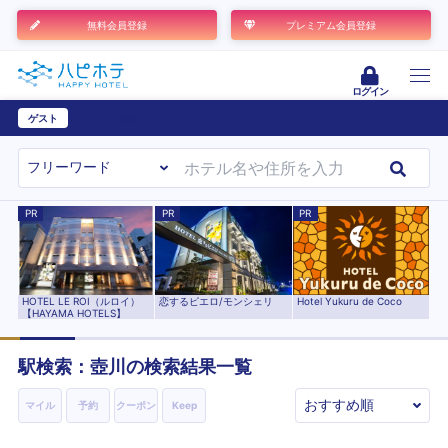
無料会員登録
プレミアム会員登録
ログイン
ゲスト
ユーザー登録
PR
PR
PR
恋するピエロ/モンシェリ
Hotel Yukuru de Coco
HOTEL LE ROI（ルロイ）
【HAYAMA HOTELS】
駅検索：
壺川
の検索結果一覧
マイル
予約
クーポン
Keep