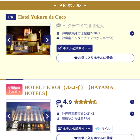
PR
ホテル
Hotel Yukuru de Coco
PR
-
クチコミできません
沖縄県沖縄市比屋根7-16-7
沖縄南インターチェンジから車で5分
ホテル公式サイトへ
お気に入りホテルに登録
HOTEL LE ROI（ルロイ）【HAYAMA
空満情報
をみる
HOTELS】
4.
9
7
件
沖縄県那覇市辻2-21-3
旭橋駅から徒歩12分
ホテル公式サイトへ
マイル
お気に入りホテルに登録