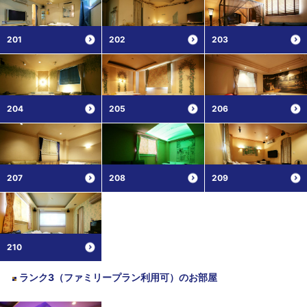
201
202
203
204
205
206
207
208
209
210
ランク3（ファミリープラン利用可）
のお部屋