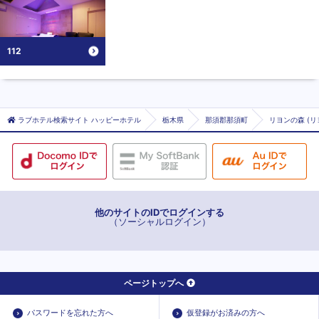
112
ラブホテル検索サイト ハッピーホテル
栃木県
那須郡那須町
リヨンの森 (リ
他のサイトのIDでログインする
（ソーシャルログイン）
ページトップへ
パスワードを忘れた方へ
仮登録がお済みの方へ