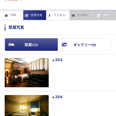
TOP
部屋写真
アクセス
クーポン
予約
部屋写真
部屋
ギャラリー
(
12
)
(
0
)
203
204