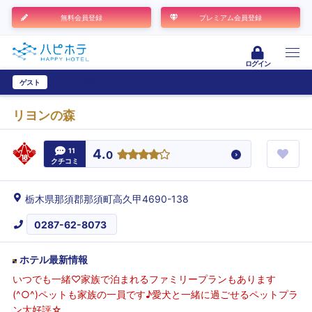
無料会員登録
プレミアム会員登録
ログイン
ゲスト
ユーザー登録
リヨンの森
11
4.
0
クチコミ
栃木県那須郡那須町高久甲4690-138
0287-62-8073
ホテル最新情報
いつでも一緒♡家族で泊まれるファミリープランもあります
(^○^)ペットも家族の一員です♪愛犬と一緒に過ごせるペットプラ
ン大好評☆